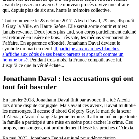
avant de passer aux aveux. Ce nouveau procès ravive une affaire
qui, depuis plus de six ans, hante la mémoire collective.
Tout commence le 28 octobre 2017. Alexia Daval, 29 ans, disparaît
à Gray-la-Ville, en Haute-Saône. Elle serait sortie courir et n’est
jamais revenue. Deux jours plus tard, son corps partiellement calciné
est retrouvé en lisière de bois. Très vite, les médias s’emparent de
l’affaire. En apparence effondré, Jonathann Daval devient le
symbole du mari en deuil.
Il participe aux marches blanches,
s’affiche aux côtés de ses beaux-parents et apparaît comme un
homme brisé.
Pendant trois mois, la France compatit avec lui.
Jusqu’à ce que la vérité éclate...
Jonathann Daval : les accusations qui ont
tout fait basculer
En janvier 2018, Jonathann Daval finit par avouer. Il a tué Alexia
lors d’une dispute conjugale. Mais avant ces aveux, il avait multiplié
les mensonges. Il accuse d’abord Grégory Gay, le mari de la sœur
d’Alexia, d’avoir étranglé la jeune femme. Il affirme même que toute
la famille a participé à une mise en scène pour cacher le crime. Ces
propos, mensongers, ont profondément blessé les proches d’Alexia.
En mai 2023, Jonathann Daval est jugé pour dénonciation