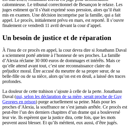
calomnieuse. Le tribunal correctionnel de Besançon le relaxe. Les
juges estiment qu’il s’était exprimé sous pression, alors qu’il était
mis en examen. Une décision incomprise par la famille, qui a fait
appel. Le procès, initialement prévu en mars, est reporté. Il s’ouvre
finalement ce vendredi 11 avril devant la cour d’appel.
Un besoin de justice et de réparation
À l'issu de ce procès en appel, la cour devra dire si Jonathann Daval
a sciemment porté atteinte à l’honneur de ses proches. La famille
d’Alexia réclame 30 000 euros de dommages et intérêts. Mais ce
qu’elle attend avant tout, c’est une reconnaissance claire du
préjudice moral. Être accusé du meurtre de sa propre sœur, de sa
belle-fille ou de sa nièce, alors qu’on est en deuil, a laissé des traces
profondes.
La douleur de cette trahison s’ajoute à celle de la perte. Jonathann
Daval (
qui, selon les déclaration de sa mère, serait proche de Guy
Georges en prison
) purge actuellement sa peine. Mais pour les
proches d’Alexia, la souffrance ne s’est jamais arrêtée. Ce procès est
peut-être l’un des derniers chapitres d’un drame qui a bouleversé
leur vie. Ils espèrent que la justice dira, cette fois, que les mots
peuvent aussi blesser. Et qu’ils méritent, eux aussi, d’être jugés.