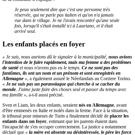
Je peux seulement dire que c'est une personne très
réservée, qui ne parle pas italien et qu'on n'a jamais
vue dans le village. Je ne l'avais rencontré qu'une seule
fois, lorsqu'il s'était installé ici à Lauriano, et il était
arrivé seul.
Les enfants placés en foyer
« Je sais, nous aurions dû le signaler à la municipalité,
nous avions
l'intention de le faire rapidement, mais ma femme a des problèmes
de santé
et nous n'avons pas eu le temps.
Ce ne sont pas des
fantômes, ils ont un nom et un prénom et sont enregistrés en
Allemagne
»
, a également assuré le Néerlandais au Corriere Torino.
«
Je ne suis pas un paranoïaque qui cherche à se cacher du
monde
. J'aime juste faire des choses seul et passer du temps avec
ma famille »
, a-t-il aussi précisé.
Sven et Liam, les deux enfants, seraient
nés en Allemagne
, avant
d'être emmenés en Italie et isolés dans la ferme. Face à la situation,
le tribunal pour mineurs de Turin a finalement décidé de
placer les
enfants dans un foyer
, estimant que les parents étaient dans
l'incapacité de s'en occuper correctement. La justice a notamment
déclaré que
«
la mère est absente ou désintéressée, le père les force