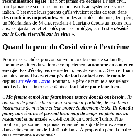
reconnaissance légale
: ils n'ont jamais été déclarés à l’état civil,
n'ont jamais été scolarisés, ni même inscrits au système de santé
italien. C'est avec leurs parents qu'ils vivaient reclus de tout, dans
des
conditions inquiétantes.
Selon les autorités italiennes, leur père,
un Néerlandais de 54 ans, résidant à Lauriano depuis au moins trois
ans, les gardait en effet isolés pour les protéger, car il est
«
obsédé
par le Covid et terrifié par les virus
»
.
Quand la peur du Covid vire à l’extrême
Pour rester caché et pouvoir subvenir aux besoins de sa famille,
l'homme avait rendu sa ferme complètement
autonome en eau et en
énergie
. Pas d'école, pas de médecin, pas de vaccin… Sven et Liam
ont ainsi grandi isolés et
coupés de tout contact avec le monde
depuis
l'arrivée du Covid
. Pourtant, le père de famille a assuré aux
médias italiens aimer ses enfants et
tout faire pour leur bien.
«
Ma femme et moi leur fournissons tout ce dont ils ont besoin.
Ils
ont plein de jouets, chacun leur ordinateur portable, de nombreux
instruments de musique et leur propre équipement de ski.
Ils font du
poney aux écuries et passent beaucoup de temps en plein air, au
restaurant et au musée
»
, a-t-il confié au Corriere Torino. Plus
troublant, personne n'a jamais remarqué ou signalé leur existence
dans cette commune de 1.400 habitants. À propos du père, la maire
de la commune a expliqué :