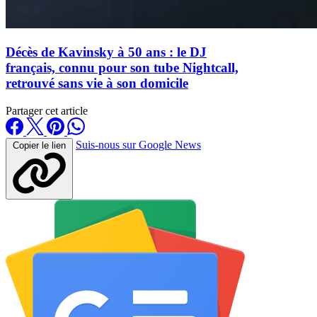
Décès de Kavinsky à 50 ans : le DJ
français, connu pour son tube Nightcall,
retrouvé sans vie à son domicile
Partager cet article
Suis-nous sur Google News
Copier le lien