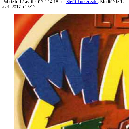
Publié le
12 avril 2017 à 14:18
par
Steffi Janiszczak
- Modifié le
12
avril 2017 à 15:13