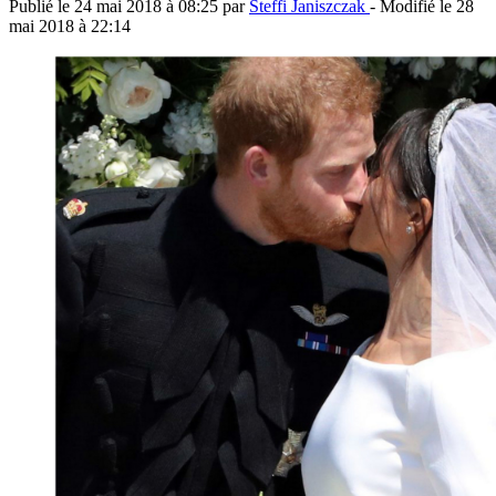
Publié le
24 mai 2018 à 08:25
par
Steffi Janiszczak
- Modifié le
28
mai 2018 à 22:14