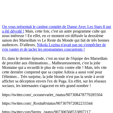
On vous présentait le casting complet de Danse Avec Les Stars 8 qui
a été dévoilé !
Mais, cette fois, c'est un autre programme culte qui
nous intéresse ! En effet, en ce moment est diffusée la deuxième
saison des Marseillais vs Le Reste du Monde qui fait de très bonnes
audiences. D'ailleurs,
Nikola Lozina n'avait pas pu s'empêcher de
s'en vanter et de tacler les programmes concurrents !
Et, dans le dernier épisode, c'est au tour de l'équipe des Marseillais
de procéder aux éliminations... Malheureusement, c'est la jolie
Montaine qui a recueilli le plus de voix contre elle ! Mais, très vite
cette dernière comprend que sa copine Adixia a aussi voté pour
l'éliminer... Très surprise, la jolie blonde n'est pas la seule à avoir
afficher sa déception envers l'ex de Paga. En effet, sur les réseaux
sociaux, les internautes s'agacent en très grand nombre !
https://twitter.com/_oceanevarlet_/status/907308478779285504
https://twitter.com/_Rosita8/status/907307972082233344
https://twitter.com/Stemy_/status/907306568533897217