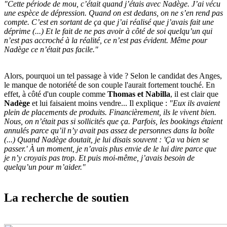
"Cette période de mou, c’était quand j’étais avec Nadège. J’ai vécu
une espèce de dépres­sion. Quand on est dedans, on ne s’en rend pas
compte. C’est en sortant de ça que j’ai réalisé que j’avais fait une
déprime (...) Et le fait de ne pas avoir à côté de soi quelqu’un qui
n’est pas accro­ché à la réalité, ce n’est pas évident. Même pour
Nadège ce n’était pas facile."
Alors, pourquoi un tel passage à vide ? Selon le candidat des Anges,
le manque de notoriété de son couple l'aurait fortement touché. En
effet, à côté d'un couple comme
Thomas et Nabilla
, il est clair que
Nadège
et lui faisaient moins vendre... Il explique :
"Eux ils avaient
plein de place­ments de produits. Finan­ciè­re­ment, ils le vivent bien.
Nous, on n’était pas si solli­ci­tés que ça. Parfois, les bookings étaient
annu­lés parce qu’il n’y avait pas assez de personnes dans la boîte
(...) Quand Nadège doutait, je lui disais souvent : 'Ça va bien se
passer.' À un moment, je n’avais plus envie de le lui dire parce que
je n’y croyais pas trop. Et puis moi-même, j’avais besoin de
quelqu’un pour m’ai­der."
La recherche de soutien