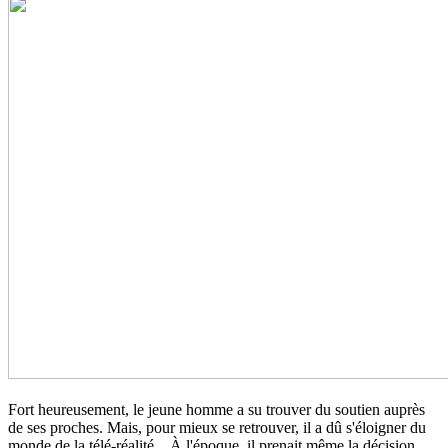
Fort heureusement, le jeune homme a su trouver du soutien auprès
de ses proches. Mais, pour mieux se retrouver, il a dû s'éloigner du
monde de la télé-réalité... À l'époque, il prenait même la décision