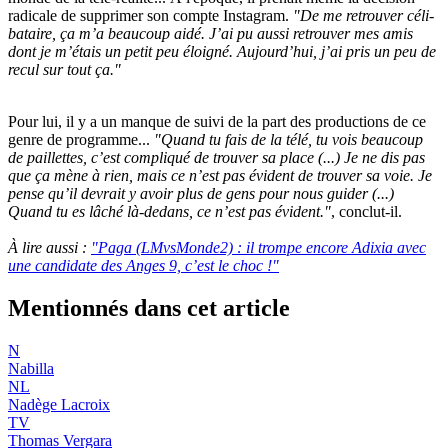
radicale de supprimer son compte Instagram.
"De me retrou­ver céli­
ba­taire, ça m’a beau­coup aidé. J’ai pu aussi retrou­ver mes amis
dont je m’étais un petit peu éloi­gné. Aujourd’­hui, j’ai pris un peu de
recul sur tout ça."
Pour lui, il y a un manque de suivi de la part des productions de ce
genre de programme...
"Quand tu fais de la télé, tu vois beau­coup
de paillettes, c’est compliqué de trou­ver sa place (...) Je ne dis pas
que ça mène à rien, mais ce n’est pas évident de trou­ver sa voie. Je
pense qu’il devrait y avoir plus de gens pour nous guider (...)
Quand tu es lâché là-dedans, ce n’est pas évident."
, conclut-il.
À lire aussi :
"Paga (LMvsMonde2) : il trompe encore Adixia avec
une candidate des Anges 9, c’est le choc !"
Mentionnés dans cet article
N
Nabilla
NL
Nadège Lacroix
TV
Thomas Vergara