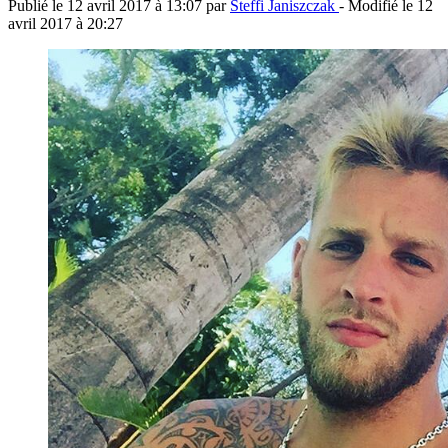
Publié le
12 avril 2017 à 13:07
par
Steffi Janiszczak
- Modifié le
12
avril 2017 à 20:27