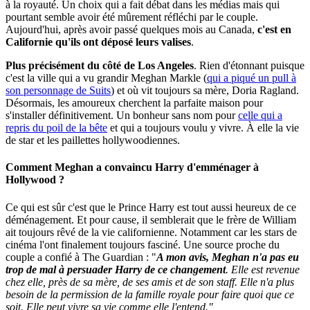
à la royauté. Un choix qui a fait débat dans les médias mais qui
pourtant semble avoir été mûrement réfléchi par le couple.
Aujourd'hui, après avoir passé quelques mois au Canada,
c'est en
Californie qu'ils ont déposé leurs valises
.
Plus précisément du côté de Los Angeles
. Rien d'étonnant puisque
c'est la ville qui a vu grandir Meghan Markle (
qui a piqué un pull à
son personnage de Suits
) et où vit toujours sa mère, Doria Ragland.
Désormais, les amoureux cherchent la parfaite maison pour
s'installer définitivement. Un bonheur sans nom pour
celle qui a
repris du poil de la bête
et qui a toujours voulu y vivre. À elle la vie
de star et les paillettes hollywoodiennes.
Comment Meghan a convaincu Harry d'emménager à
Hollywood ?
Ce qui est sûr c'est que le Prince Harry est tout aussi heureux de ce
déménagement. Et pour cause, il semblerait que le frère de William
ait toujours rêvé de la vie californienne. Notamment car les stars de
cinéma l'ont finalement toujours fasciné. Une source proche du
couple a confié à The Guardian : "
A mon avis, Meghan n'a pas eu
trop de mal à persuader Harry de ce changement
.
Elle est revenue
chez elle, près de sa mère, de ses amis et de son staff. Elle n'a plus
besoin de la permission de la famille royale pour faire quoi que ce
soit. Elle peut vivre sa vie comme elle l'entend."