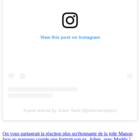
View this post on Instagram
A post shared by Julien Tanti (@julientantiplein)
On vous partageait la réaction plus qu'étonnante de la jolie Manon
face au nouveau couple que formait son ex, Julien, avec Maddy !