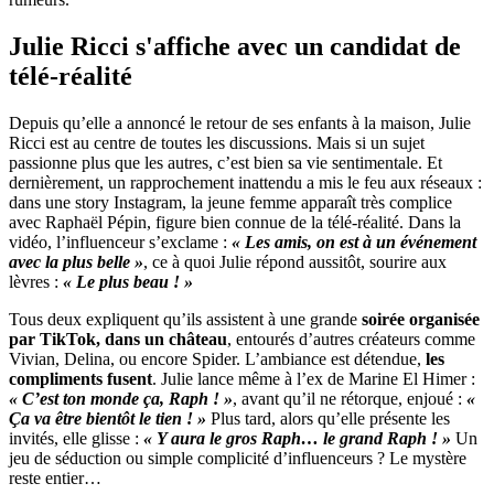
Julie Ricci s'affiche avec un candidat de
télé-réalité
Depuis qu’elle a annoncé le retour de ses enfants à la maison, Julie
Ricci est au centre de toutes les discussions. Mais si un sujet
passionne plus que les autres, c’est bien sa vie sentimentale. Et
dernièrement, un rapprochement inattendu a mis le feu aux réseaux :
dans une story Instagram, la jeune femme apparaît très complice
avec Raphaël Pépin, figure bien connue de la télé-réalité. Dans la
vidéo, l’influenceur s’exclame :
« Les amis, on est à un événement
avec la plus belle »
, ce à quoi Julie répond aussitôt, sourire aux
lèvres :
« Le plus beau ! »
Tous deux expliquent qu’ils assistent à une grande
soirée organisée
par TikTok, dans un château
, entourés d’autres créateurs comme
Vivian, Delina, ou encore Spider. L’ambiance est détendue,
les
compliments fusent
. Julie lance même à l’ex de Marine El Himer :
« C’est ton monde ça, Raph ! »
, avant qu’il ne rétorque, enjoué :
«
Ça va être bientôt le tien ! »
Plus tard, alors qu’elle présente les
invités, elle glisse :
« Y aura le gros Raph… le grand Raph ! »
Un
jeu de séduction ou simple complicité d’influenceurs ? Le mystère
reste entier…