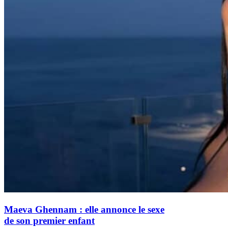
Maeva Ghennam : elle annonce le sexe
de son premier enfant