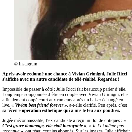
© Instagram
Après avoir redonné une chance à Vivian Grimigni, Julie Ricci
s'affiche avec un autre candidate de télé-réalité. Regardez !
Impossible de passer à côté : Julie Ricci fait beaucoup parler d’elle.
Longtemps soupçonnée d’être en couple avec Vivian Grimigni, elle
a finalement coupé court aux rumeurs après un baiser échangé en
live.
« Vivian best friend forever »
, a-t-elle clarifié. Peu après, c’est
sa récente
opération esthétique qui a mis le feu aux poudres.
Jugée méconnaissable, l’ex-candidate a reçu un flot de critiques :
«
C’est grave dommage, elle était incroyable »
,
« Je l’ai même pas
reconnue »,
ont réagi certains abonnés. Sur les images, Julie affichait