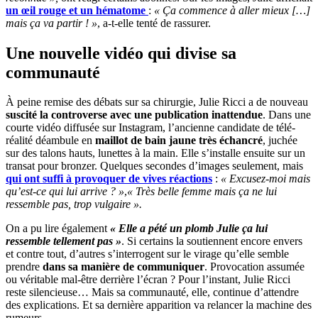
un œil rouge et un hématome
:
« Ça commence à aller mieux […]
mais ça va partir ! »
, a-t-elle tenté de rassurer.
Une nouvelle vidéo qui divise sa
communauté
À peine remise des débats sur sa chirurgie, Julie Ricci a de nouveau
suscité la controverse avec une publication inattendue
. Dans une
courte vidéo diffusée sur Instagram, l’ancienne candidate de télé-
réalité déambule en
maillot de bain jaune très échancré
, juchée
sur des talons hauts, lunettes à la main. Elle s’installe ensuite sur un
transat pour bronzer. Quelques secondes d’images seulement, mais
qui ont suffi à provoquer de vives réactions
:
« Excusez-moi mais
qu’est-ce qui lui arrive ? »
,
« Très belle femme mais ça ne lui
ressemble pas, trop vulgaire ».
On a pu lire également
« Elle a pété un plomb Julie ça lui
ressemble tellement pas »
.
Si certains la soutiennent encore envers
et contre tout, d’autres s’interrogent sur le virage qu’elle semble
prendre
dans sa manière de communiquer
. Provocation assumée
ou véritable mal-être derrière l’écran ? Pour l’instant, Julie Ricci
reste silencieuse… Mais sa communauté, elle, continue d’attendre
des explications. Et sa dernière apparition va relancer la machine des
rumeurs.