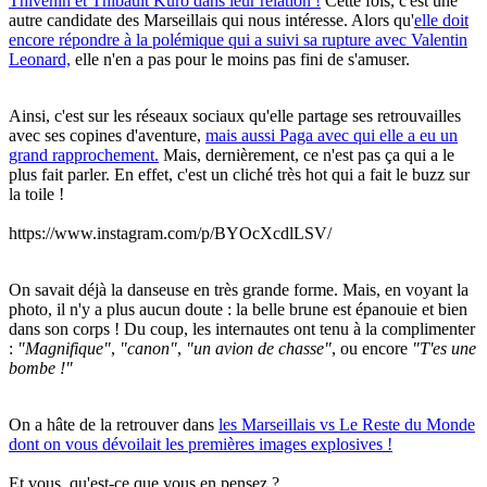
Thivenin et Thibault Kuro dans leur relation !
Cette fois, c'est une
autre candidate des Marseillais qui nous intéresse. Alors qu'
elle doit
encore répondre à la polémique qui a suivi sa rupture avec Valentin
Leonard,
elle n'en a pas pour le moins pas fini de s'amuser.
Ainsi, c'est sur les réseaux sociaux qu'elle partage ses retrouvailles
avec ses copines d'aventure,
mais aussi Paga avec qui elle a eu un
grand rapprochement.
Mais, dernièrement, ce n'est pas ça qui a le
plus fait parler. En effet, c'est un cliché très hot qui a fait le buzz sur
la toile !
https://www.instagram.com/p/BYOcXcdlLSV/
On savait déjà la danseuse en très grande forme. Mais, en voyant la
photo, il n'y a plus aucun doute : la belle brune est épanouie et bien
dans son corps ! Du coup, les internautes ont tenu à la complimenter
:
"Magnifique"
,
"canon"
,
"un avion de chasse"
, ou encore
"T'es une
bombe !"
On a hâte de la retrouver dans
les Marseillais vs Le Reste du Monde
dont on vous dévoilait les premières images explosives !
Et vous, qu'est-ce que vous en pensez ?