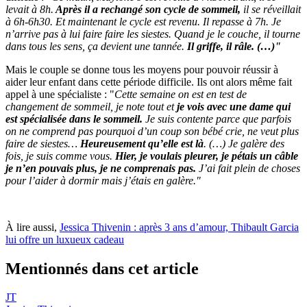
levait à 8h.
Après il a rechangé son cycle de sommeil,
il se réveillait
à 6h-6h30. Et maintenant le cycle est revenu. Il repasse à 7h. Je
n’arrive pas à lui faire faire les siestes. Quand je le couche, il tourne
dans tous les sens, ça devient une tannée.
Il griffe, il râle. (…)"
Mais le couple se donne tous les moyens pour pouvoir réussir à
aider leur enfant dans cette période difficile. Ils ont alors même fait
appel à une spécialiste : "
Cette semaine on est en test de
changement de sommeil, je note tout et
je vois avec une dame qui
est spécialisée dans le sommeil.
Je suis contente parce que parfois
on ne comprend pas pourquoi d’un coup son bébé crie, ne veut plus
faire de siestes…
Heureusement qu’elle est là
. (…) Je galère des
fois, je suis comme vous.
Hier, je voulais pleurer, je pétais un câble
je n’en pouvais plus, je ne comprenais pas.
J’ai fait plein de choses
pour l’aider à dormir mais j’étais en galère."
À lire aussi,
Jessica Thivenin : après 3 ans d’amour, Thibault Garcia
lui offre un luxueux cadeau
Mentionnés dans cet article
JT