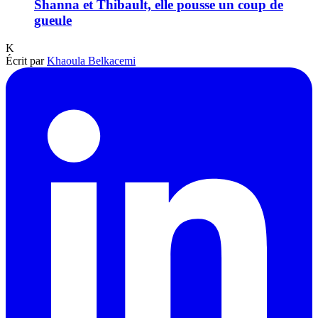
Shanna et Thibault, elle pousse un coup de
gueule
K
Écrit par
Khaoula Belkacemi