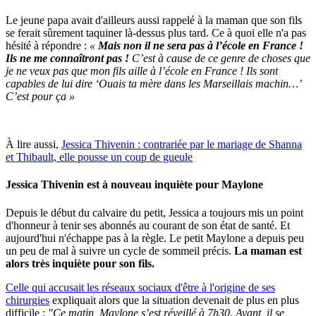
Le jeune papa avait d'ailleurs aussi rappelé à la maman que son fils
se ferait sûrement taquiner là-dessus plus tard. Ce à quoi elle n'a pas
hésité à répondre :
«
M
ais non il ne sera pas à l’école en France !
Ils ne me connaîtront pas !
C’est à cause de ce genre de choses que
je ne veux pas que mon fils aille à l’école en France ! Ils sont
capables de lui dire ‘Ouais ta mère dans les Marseillais machin…’
C’est pour ça »
À lire aussi,
Jessica Thivenin : contrariée par le mariage de Shanna
et Thibault, elle pousse un coup de gueule
Jessica Thivenin est à nouveau inquiète pour Maylone
Depuis le début du calvaire du petit, Jessica a toujours mis un point
d'honneur à tenir ses abonnés au courant de son état de santé. Et
aujourd'hui n'échappe pas à la règle. Le petit Maylone a depuis peu
un peu de mal à suivre un cycle de sommeil précis.
La maman est
alors très inquiète pour son fils.
Celle qui accusait les réseaux sociaux d'être à l'origine de ses
chirurgies
expliquait alors que la situation devenait de plus en plus
difficile :
"Ce matin, Maylone s’est réveillé à 7h30. Avant, il se