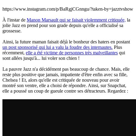
https://www.instagram.com/p/BaRgjCGnngu/?taken-by=jazztvshow
À l'instar de
Manon Marsault qui se faisait violemment critiquée,
la
jolie Jazz en prend pour son grade depuis qu'elle a officialisé sa
grossesse.
Ainsi, la future maman faisait déjà le bonheur des haters en postant
un post sponsorisé qui lui a valu la foudre des internautes.
Plus
récemment,
elle a été victime de personnes très malveillantes
qui
sont allées jusqu'à... lui voler son chien !
La pauvre Jazz n'a décidément pas beaucoup de chance. Mais, elle
reste plus positive que jamais, impatiente d'être enfin avec sa fille,
Chelsea ! Et, alors qu'elle est critiquée de nouveau pour avoir
montré son ventre, elle a choisi de répondre. Ainsi, sur Snapchat,
elle a poussé un coup de gueule contre ses détracteurs. Regardez :