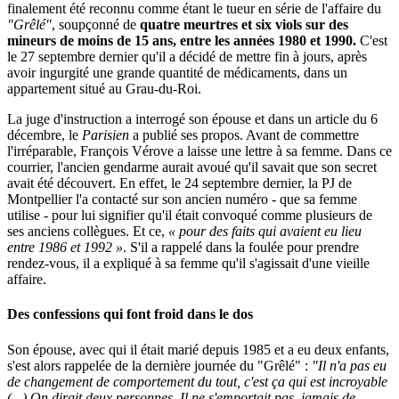
finalement été reconnu comme étant le tueur en série de l'affaire du
"Grêlé"
, soupçonné de
quatre meurtres et six viols sur des
mineurs de moins de 15 ans, entre les années 1980 et 1990.
C'est
le 27 septembre dernier qu'il a décidé de mettre fin à jours, après
avoir ingurgité une grande quantité de médicaments, dans un
appartement situé au Grau-du-Roi.
La juge d'instruction a interrogé son épouse et dans un article du 6
décembre, le
Parisien
a publié ses propos. Avant de commettre
l'irréparable, François Vérove a laisse une lettre à sa femme. Dans ce
courrier, l'ancien gendarme aurait avoué qu'il savait que son secret
avait été découvert. En effet, le 24 septembre dernier, la PJ de
Montpellier l'a contacté sur son ancien numéro - que sa femme
utilise - pour lui signifier qu'il était convoqué comme plusieurs de
ses anciens collègues. Et ce,
« pour des faits qui avaient eu lieu
entre 1986 et 1992 »
. S'il a rappelé dans la foulée pour prendre
rendez-vous, il a expliqué à sa femme qu'il s'agissait d'une vieille
affaire.
Des confessions qui font froid dans le dos
Son épouse, avec qui il était marié depuis 1985 et a eu deux enfants,
s'est alors rappelée de la dernière journée du "Grêlé" :
"Il n'a pas eu
de changement de comportement du tout, c'est ça qui est incroyable
(...) On dirait deux personnes. Il ne s'emportait pas, jamais de