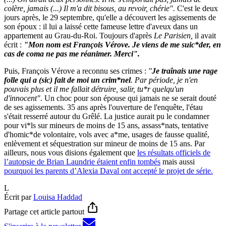
colère, jamais (...) Il m'a dit bisous, au revoir, chérie".
C'est le deux
jours après, le 29 septembre, qu'elle a découvert les agissements de
son époux : il lui a laissé cette fameuse lettre d'aveux dans un
appartement au Grau-du-Roi. Toujours d'après
Le Parisien,
il avait
écrit :
"Mon nom est François Vérove. Je viens de me suic*der, en
cas de coma ne pas me réanimer. Merci".
Puis, François Vérove a reconnu ses crimes :
"
Je traînais une rage
folle qui a (sic) fait de moi un crim*nel
. Par période, je n'en
pouvais plus et il me fallait détruire, salir, tu*r quelqu'un
d'innocent"
. Un choc pour son épouse qui jamais ne se serait douté
de ses agissements. 35 ans après l'ouverture de l'enquête, l'étau
s'était resserré autour du Grêlé. La justice aurait pu le condamner
pour vi*ls sur mineurs de moins de 15 ans, assass*nats, tentative
d'homic*de volontaire, vols avec a*me, usages de fausse qualité,
enlèvement et séquestration sur mineur de moins de 15 ans. Par
ailleurs, nous vous disions également que
les résultats officiels de
l’autopsie de Brian Laundrie étaient enfin tombés
mais aussi
pourquoi les parents d’Alexia Daval ont accepté le projet de série.
L
Écrit par
Louisa Haddad
Partage cet article partout