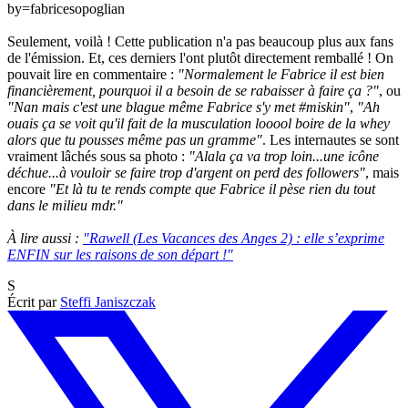
by=fabricesopoglian
Seulement, voilà ! Cette publication n'a pas beaucoup plus aux fans
de l'émission. Et, ces derniers l'ont plutôt directement remballé ! On
pouvait lire en commentaire :
"Normalement le Fabrice il est bien
financièrement, pourquoi il a besoin de se rabaisser à faire ça ?"
, ou
"Nan mais c'est une blague même Fabrice s'y met #miskin"
,
"Ah
ouais ça se voit qu'il fait de la musculation looool boire de la whey
alors que tu pousses même pas un gramme"
. Les internautes se sont
vraiment lâchés sous sa photo :
"Alala ça va trop loin...une icône
déchue...à vouloir se faire trop d'argent on perd des followers"
, mais
encore
"Et là tu te rends compte que Fabrice il pèse rien du tout
dans le milieu mdr."
À lire aussi :
"Rawell (Les Vacances des Anges 2) : elle s’exprime
ENFIN sur les raisons de son départ !"
S
Écrit par
Steffi Janiszczak