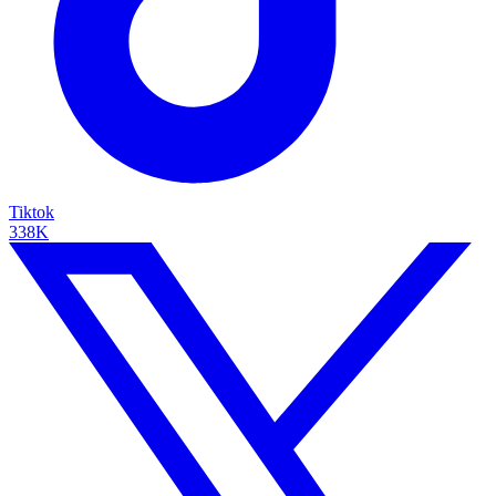
Tiktok
338K