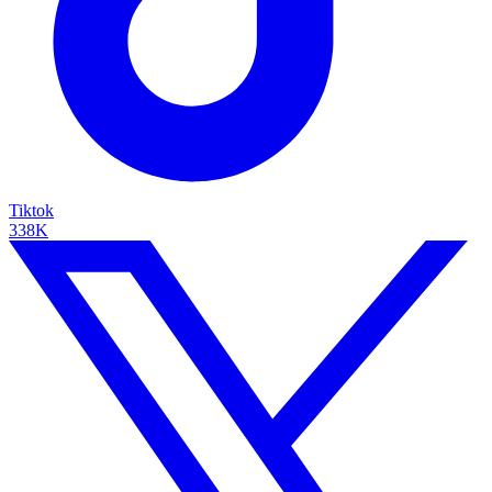
Tiktok
338K