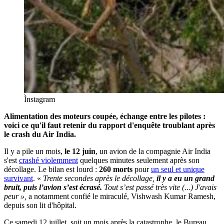
Ìnstagram
Alimentation des moteurs coupée, échange entre les pilotes :
voici ce qu'il faut retenir du rapport d'enquête troublant après
le crash du Air India.
Il y a pile un mois,
le 12 juin
, un avion de la compagnie Air India
s'est
crashé violemment
quelques minutes seulement après son
décollage. Le bilan est lourd :
260 morts
pour
un seul et unique
survivant
. «
Trente secondes après le décollage,
il y a eu un grand
bruit, puis l’avion s’est écrasé.
Tout s’est passé très vite (...) J'avais
peur »,
a notamment confié le miraculé, Vishwash Kumar Ramesh,
depuis son lit d'hôpital.
Ce samedi 12 juillet, soit un mois après la catastrophe, le Bureau