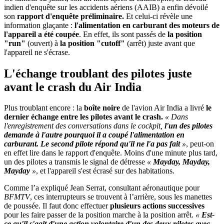
indien d'enquête sur les accidents aériens (AAIB) a enfin dévoilé
son
rapport d'enquête préliminaire.
Et celui-ci révèle une
information glaçante :
l'alimentation en carburant des moteurs de
l'appareil a été coupée
. En effet, ils sont passés de
la position
"run"
(ouvert) à
la position "cutoff"
(arrêt) juste avant que
l'appareil ne s'écrase.
L'échange troublant des pilotes juste
avant le crash du Air India
Plus troublant encore : la
boîte noire
de l'avion Air India a livré
le
dernier échange entre les pilotes avant le crash.
« Dans
l'enregistrement des conversations dans le cockpit,
l'un des pilotes
demande à l'autre pourquoi il a coupé l'alimentation en
carburant. Le second pilote répond qu'il ne l'a pas fait
»
, peut-on
en effet lire dans le rapport d'enquête. Moins d'une minute plus tard,
un des pilotes a transmis le signal de détresse
«
Mayday, Mayday,
Mayday
»
, et l'appareil s'est écrasé sur des habitations.
Comme l’a expliqué Jean Serrat, consultant aéronautique pour
BFMTV
, ces interrupteurs se trouvent à l’arrière, sous les manettes
de poussée. Il faut donc effectuer
plusieurs actions successives
pour les faire passer de la position marche à la position arrêt.
«
Est-
ce qu'il s'agit d'une action volontaire d'un des deux pilotes avec