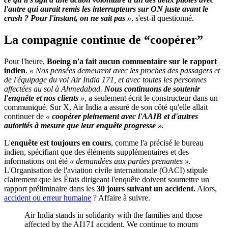
l'autre qui aurait remis les interrupteurs sur ON juste avant le
crash ? Pour l'instant, on ne sait pas
»
, s'est-il questionné.
La compagnie continue de “coopérer”
Pour l'heure,
Boeing n'a fait aucun commentaire sur le rapport
indien
.
« Nos pensées demeurent avec les proches des passagers et
de l'équipage du vol Air India 171, et avec toutes les personnes
affectées au sol à Ahmedabad.
Nous continuons de soutenir
l'enquête et nos clients
»
, a seulement écrit le constructeur dans un
communiqué. Sur X, Air India a assuré de son côté qu'elle allait
continuer de
«
coopérer pleinement avec l'AAIB et d'autres
autorités à mesure que leur enquête progresse
».
L'
enquête est toujours en cours
, comme l'a précisé le bureau
indien, spécifiant que des éléments supplémentaires et des
informations ont été
« demandées aux parties prenantes ».
L'Organisation de l'aviation civile internationale (OACI) stipule
clairement que les États dirigeant l'enquête doivent soumettre un
rapport préliminaire dans les
30 jours suivant un accident.
Alors,
accident ou erreur humaine
? Affaire à suivre.
Air India stands in solidarity with the families and those
affected by the AI171 accident. We continue to mourn