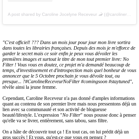
A post shared by Caroline Jocelyne Receveur 🦂 (@carolinereceveur)
"C'est officiel! ??? Dans un mois jour pour jour mon livre sortira
dans toutes les librairies françaises. Depuis des mois je m'efforce de
garder le secret mais ce soir enfin je peux vous dévoiler les
premières images et surtout le titre de mon tout premier livre: No
Filter ! Vous vous en doutez, ce projet m'a demandé beaucoup de
temps, d'investissement et d'introspection mais quel bonheur de vous
annoncer que le 5 Octobre prochain je vous dévoile tout, ou
presque... ?#CarolineReceveurNoFilter #comingsoon #staytuned"
,
révèle ainsi la jeune femme.
Cependant, Caroline Receveur n'a pas donné d'amples informations
quant au contenu de son premier livre mais nous pressentons déjà un
lien avec sa communauté et son activité de blogueuse
beauté/lifestyle. L'expression "
No Filter
" nous pousse donc à penser
qu'elle va se livrer, entièrement, sans tabou, sans filtre.
On a hâte de découvrir tout ça ! En tout cas, on lui prédit déjà un
gros succès ! Et vous, qu'est-ce que vous en pensez ?