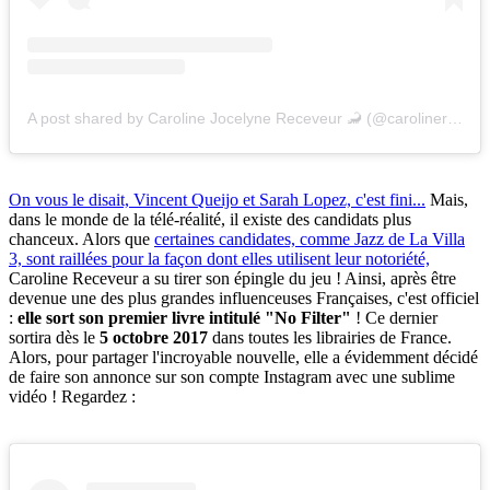
A post shared by Caroline Jocelyne Receveur 🦂 (@carolinereceveur)
On vous le disait, Vincent Queijo et Sarah Lopez, c'est fini...
Mais,
dans le monde de la télé-réalité, il existe des candidats plus
chanceux. Alors que
certaines candidates, comme Jazz de La Villa
3, sont raillées pour la façon dont elles utilisent leur notoriété,
Caroline Receveur a su tirer son épingle du jeu ! Ainsi, après être
devenue une des plus grandes influenceuses Françaises, c'est officiel
:
elle sort son premier livre intitulé "No Filter"
! Ce dernier
sortira dès le
5 octobre 2017
dans toutes les librairies de France.
Alors, pour partager l'incroyable nouvelle, elle a évidemment décidé
de faire son annonce sur son compte Instagram avec une sublime
vidéo ! Regardez :