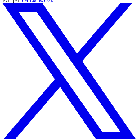
Écrit par
Steffi Janiszczak