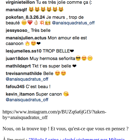
https://www.instagram.com/p/BUZq6a6jGf3/?taken-
by=anaisquadratus_off
Nous, on la trouve top ! Et vous, qu'est-ce que vous en pensez ?
À lire aussi :
"Nikola Lozina : clashé violemment par Mélanie