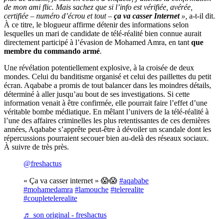
de mon ami flic. Mais sachez que si l’info est vérifiée, avérée,
certifiée – numéro d’écrou et tout –
ça va casser Internet
»,
a-t-il dit.
À ce titre, l
e blogueur affirme détenir des informations selon
lesquelles un mari de candidate de télé-réalité bien connue aurait
directement participé à l’évasion de Mohamed Amra, en tant
que
membre du commando armé
.
Une révélation potentiellement explosive, à la croisée de deux
mondes. Celui du banditisme organisé et celui des paillettes du petit
écran.
Aqababe a promis de tout balancer dans les moindres détails
,
déterminé à aller jusqu’au bout de ses investigations.
Si cette
information venait à être confirmée, elle pourrait faire l’effet d’une
véritable bombe médiatique. En mêlant l’univers de la télé-réalité à
l’une des affaires criminelles les plus retentissantes de ces dernières
années, Aqababe s’apprête peut-être à dévoiler un scandale dont les
répercussions pourraient secouer bien au-delà des réseaux sociaux.
À suivre de très près.
@freshactus
« Ça va casser internet » 😱😱
#aqababe
#mohamedamra
#lamouche
#telerealite
#coupletelerealite
♬ son original - freshactus