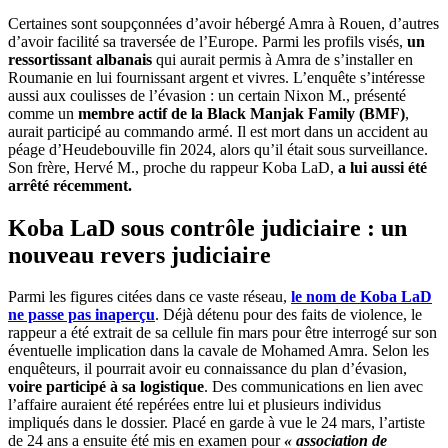
Certaines sont soupçonnées d’avoir hébergé Amra à Rouen, d’autres
d’avoir facilité sa traversée de l’Europe.
Parmi les profils visés,
un
ressortissant albanais
qui aurait permis à Amra de s’installer en
Roumanie en lui fournissant argent et vivres. L’enquête s’intéresse
aussi aux coulisses de l’évasion : un certain Nixon M., présenté
comme un
membre actif de la Black Manjak Family (BMF)
,
aurait participé au commando armé. Il est mort dans un accident au
péage d’Heudebouville fin 2024, alors qu’il était sous surveillance.
Son frère, Hervé M., proche du rappeur Koba LaD,
a lui aussi été
arrêté récemment.
Koba LaD sous contrôle judiciaire : un
nouveau revers judiciaire
Parmi les figures citées dans ce vaste réseau,
le nom de Koba LaD
ne passe pas inaperçu
. Déjà détenu pour des faits de violence, le
rappeur a été extrait de sa cellule fin mars pour être interrogé sur son
éventuelle implication dans la cavale de Mohamed Amra. Selon les
enquêteurs, il pourrait avoir eu connaissance du plan d’évasion,
voire participé à sa logistique
. Des communications en lien avec
l’affaire auraient été repérées entre lui et plusieurs individus
impliqués dans le dossier.
Placé en garde à vue le 24 mars, l’artiste
de 24 ans a ensuite été mis en examen pour
« association de