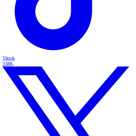
Tiktok
338K