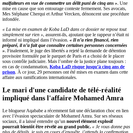
malfaiteurs en vue de commettre un délit puni de cinq ans »
. Une
mise en cause que son entourage conteste fermement. Ses avocats,
Mes Stéphane Cherqui et Arthur Vercken, dénoncent une procédure
infondée.
« La mise en examen de Koba LaD dans ce dossier ne repose tout
simplement sur rien »
, assurent-ils, ajoutant que le rappeur n’était ni
informé ni impliqué dans l’évasion.
« Il n’a rien financé, rien
préparé, il n’a fait que connaître certaines personnes concernées
»
. Finalement, le juge des libertés a rejeté la demande de détention
provisoire formulée par le parquet de Paris et a choisi de le placer
sous contrôle judiciaire. Mais l’ombre de la justice plane toujours :
en cas de condamnation,
Koba LaD risque jusqu’à cinq ans de
prison
. À ce jour, 29 personnes ont été mises en examen dans cette
affaire aux ramifications internationales.
Le mari d'une candidate de télé-réalité
impliqué dans l'affaire Mohamed Amra
Le blogueur Aqababe a récemment fait une déclaration choc en lien
avec l’évasion spectaculaire de Mohamed Amra. Sur ses réseaux
sociaux, il a laissé entendre qu’un
nouvel élément explosif
pourrait bientôt être révélé au grand public.
« Je vous donne pas
plus de détails, je suis en cours d’enquête, j’attends la confirmation