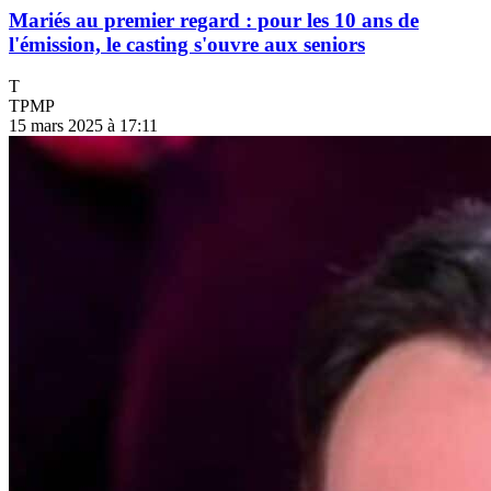
Mariés au premier regard : pour les 10 ans de
l'émission, le casting s'ouvre aux seniors
T
TPMP
15 mars 2025 à 17:11