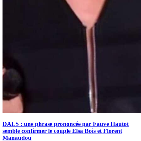
DALS : une phrase prononcée par Fauve Hautot
semble confirmer le couple Elsa Bois et Florent
Manaudou