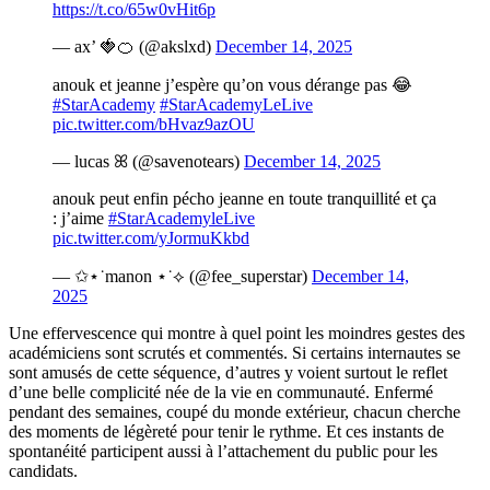
https://t.co/65w0vHit6p
— ax’ 🍓🍊 (@akslxd)
December 14, 2025
anouk et jeanne j’espère qu’on vous dérange pas 😂
#StarAcademy
#StarAcademyLeLive
pic.twitter.com/bHvaz9azOU
— lucas ꕤ (@savenotears)
December 14, 2025
anouk peut enfin pécho jeanne en toute tranquillité et ça
: j’aime
#StarAcademyleLive
pic.twitter.com/yJormuKkbd
— ✩⋆˙manon ⋆˙⟡ (@fee_superstar)
December 14,
2025
Une effervescence qui montre à quel point les moindres gestes des
académiciens sont scrutés et commentés. Si certains internautes se
sont amusés de cette séquence, d’autres y voient surtout le reflet
d’une belle complicité née de la vie en communauté. Enfermé
pendant des semaines, coupé du monde extérieur, chacun cherche
des moments de légèreté pour tenir le rythme. Et ces instants de
spontanéité participent aussi à l’attachement du public pour les
candidats.