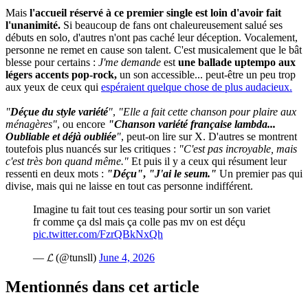
Mais
l'accueil réservé à ce premier single est loin d'avoir fait
l'unanimité.
Si beaucoup de fans ont chaleureusement salué ses
débuts en solo, d'autres n'ont pas caché leur déception. Vocalement,
personne ne remet en cause son talent. C'est musicalement que le bât
blesse pour certains :
J'me demande
est
une ballade uptempo aux
légers accents pop-rock,
un son accessible... peut-être un peu trop
aux yeux de ceux qui
espéraient quelque chose de plus audacieux.
"
Déçue du style variété
"
,
"Elle a fait cette chanson pour plaire aux
ménagères"
, ou encore
"Chanson variété française lambda...
Oubliable et déjà oubliée
"
, peut-on lire sur X. D'autres se montrent
toutefois plus nuancés sur les critiques :
"C'est pas incroyable, mais
c'est très bon quand même."
Et puis il y a ceux qui résument leur
ressenti en deux mots :
"Déçu"
,
"J'ai le seum."
Un premier pas qui
divise, mais qui ne laisse en tout cas personne indifférent.
Imagine tu fait tout ces teasing pour sortir un son variet
fr comme ça dsl mais ça colle pas mv on est déçu
pic.twitter.com/FzrQBkNxQh
— 𝓛 (@tunsll)
June 4, 2026
Mentionnés dans cet article