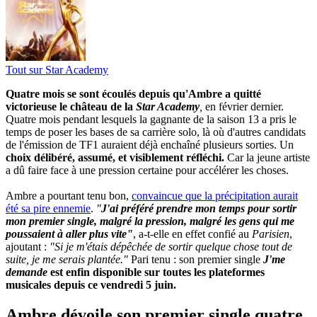
Tout sur
Star Academy
Quatre mois se sont écoulés depuis qu'Ambre a quitté
victorieuse le château de la
Star Academy
,
en février dernier.
Quatre mois pendant lesquels la gagnante de la saison 13 a pris le
temps de poser les bases de sa carrière solo, là où d'autres candidats
de l'émission de TF1 auraient déjà enchaîné plusieurs sorties. Un
choix délibéré, assumé, et visiblement réfléchi.
Car la jeune artiste
a dû faire face à une pression certaine pour accélérer les choses.
Ambre a pourtant tenu bon,
convaincue que la précipitation aurait
été sa pire ennemie
.
"
J'ai préféré prendre mon temps pour sortir
mon premier single, malgré la pression, malgré les gens qui me
poussaient à aller plus vite"
, a-t-elle en effet confié au
Parisien
,
ajoutant :
"Si je m'étais dépêchée de sortir quelque chose tout de
suite, je me serais plantée."
Pari tenu : son premier single
J'me
demande
est enfin disponible sur toutes les plateformes
musicales depuis ce vendredi 5 juin.
Ambre dévoile son premier single quatre