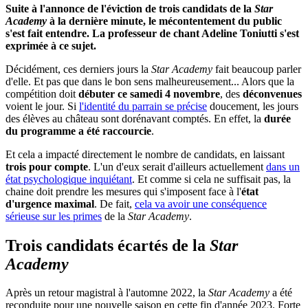
Suite à l'annonce de l'éviction de trois candidats de la
Star
Academy
à la dernière minute, le mécontentement du public
s'est fait entendre. La professeur de chant Adeline Toniutti s'est
exprimée à ce sujet.
Décidément, ces derniers jours la
Star Academy
fait beaucoup parler
d'elle. Et pas que dans le bon sens malheureusement... Alors que la
compétition doit
débuter ce samedi 4 novembre
, des
déconvenues
voient le jour. Si
l'identité du parrain se précise
doucement, les jours
des élèves au château sont dorénavant comptés. En effet, la
durée
du programme a été raccourcie
.
Et cela a impacté directement le nombre de candidats, en laissant
trois pour compte
. L'un d'eux serait d'ailleurs actuellement
dans un
état psychologique inquiétant
. Et comme si cela ne suffisait pas, la
chaine doit prendre les mesures qui s'imposent face à l'
état
d'urgence maximal
. De fait,
cela va avoir une conséquence
sérieuse sur les primes
de la
Star Academy
.
Trois candidats écartés de la
Star
Academy
Après un retour magistral à l'automne 2022, la
Star Academy
a été
reconduite pour une nouvelle saison en cette fin d'année 2023. Forte