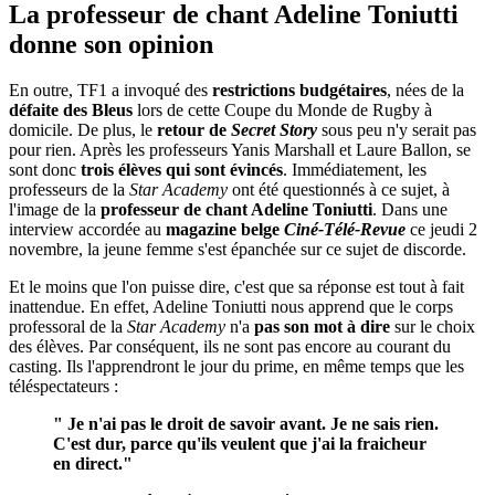
La professeur de chant Adeline Toniutti
donne son opinion
En outre, TF1 a invoqué des
restrictions budgétaires
, nées de la
défaite des Bleus
lors de cette Coupe du Monde de Rugby à
domicile. De plus, le
retour de
Secret Story
sous peu n'y serait pas
pour rien. Après les professeurs Yanis Marshall et Laure Ballon, se
sont donc
trois élèves qui sont évincés
. Immédiatement, les
professeurs de la
Star Academy
ont été questionnés à ce sujet, à
l'image de la
professeur de chant Adeline Toniutti
. Dans une
interview accordée au
magazine belge
Ciné-Télé-Revue
ce jeudi 2
novembre, la jeune femme s'est épanchée sur ce sujet de discorde.
Et le moins que l'on puisse dire, c'est que sa réponse est tout à fait
inattendue. En effet, Adeline Toniutti nous apprend que le corps
professoral de la
Star Academy
n'a
pas son mot à dire
sur le choix
des élèves. Par conséquent, ils ne sont pas encore au courant du
casting. Ils l'apprendront le jour du prime, en même temps que les
téléspectateurs :
" Je n'ai pas le droit de savoir avant. Je ne sais rien.
C'est dur, parce qu'ils veulent que j'ai la fraicheur
en direct."