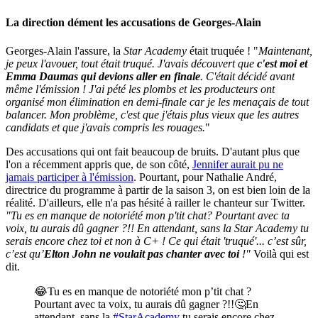
La direction dément les accusations de Georges-Alain
Georges-Alain l'assure, la
Star Academy
était truquée ! "
Maintenant,
je peux l'avouer, tout était truqué. J'avais découvert que
c'est moi et
Emma Daumas qui devions aller en finale
. C'était décidé avant
même l'émission ! J'ai pété les plombs et les producteurs ont
organisé mon élimination en demi-finale car je les menaçais de tout
balancer. Mon problème, c'est que j'étais plus vieux que les autres
candidats et que j'avais compris les rouages.
"
Des accusations qui ont fait beaucoup de bruits. D'autant plus que
l'on a récemment appris que, de son côté,
Jennifer aurait pu ne
jamais participer à l'émission
. Pourtant, pour Nathalie André,
directrice du programme à partir de la saison 3, on est bien loin de la
réalité. D'ailleurs, elle n'a pas hésité à railler le chanteur sur Twitter.
"Tu es en manque de notoriété mon p'tit chat? Pourtant avec ta
voix, tu aurais dû gagner ?!! En attendant, sans la Star Academy tu
serais encore chez toi et non à C+ ! Ce qui était 'truqué'... c’est sûr,
c’est qu’
Elton John ne voulait pas chanter avec toi
!"
Voilà qui est
dit.
😂Tu es en manque de notoriété mon p’tit chat ?
Pourtant avec ta voix, tu aurais dû gagner ?!!🤔En
attendant, sans la
#StarAcademy
tu serais encore chez