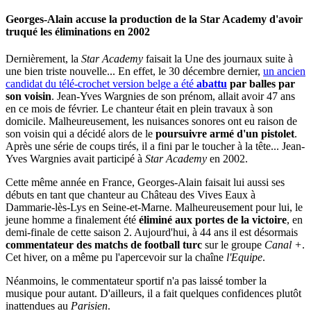
Georges-Alain accuse la production de la Star Academy d'avoir
truqué les éliminations en 2002
Dernièrement, la
Star Academy
faisait la Une des journaux suite à
une bien triste nouvelle... En effet, le 30 décembre dernier,
un ancien
candidat du télé-crochet version belge a été
abattu
par balles par
son voisin
. Jean-Yves Wargnies de son prénom, allait avoir 47 ans
en ce mois de février. Le chanteur était en plein travaux à son
domicile. Malheureusement, les nuisances sonores ont eu raison de
son voisin qui a décidé alors de le
poursuivre armé d'un pistolet
.
Après une série de coups tirés, il a fini par le toucher à la tête... Jean-
Yves Wargnies avait participé à
Star Academy
en 2002.
Cette même année en France, Georges-Alain faisait lui aussi ses
débuts en tant que chanteur au Château des Vives Eaux à
Dammarie-lès-Lys en Seine-et-Marne. Malheureusement pour lui, le
jeune homme a finalement été
éliminé aux portes de la victoire
, en
demi-finale de cette saison 2. Aujourd'hui, à 44 ans il est désormais
commentateur des matchs de football turc
sur le groupe
Canal +
.
Cet hiver, on a même pu l'apercevoir sur la chaîne
l'Equipe
.
Néanmoins, le commentateur sportif n'a pas laissé tomber la
musique pour autant. D'ailleurs, il a fait quelques confidences plutôt
inattendues au
Parisien
.