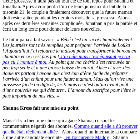
Cette grossesse n’aura pas du tout été de tout repos pour Shanna et
Jonathan. Après avoir perdu l’un de leurs jumeaux du fait de la
trisomie 21, le couple a finalement découvert que la future maman
doit rester alitée pendant les derniers mois de sa grossesse. Alors,
après ces dernières semaines compliquée, Jonathan a pris la parole et
écrit un long texte pour donner de leurs nouvelles.
Le futur papa a fait savoir :
« Bébé c’est un sacré chamboulement.
Les journées sont très remplies pour préparer l’arrivée de Loüka
! Aujourd’hui j’ai retourné la maison pour transformer le bureau en
chambre et ce n’est pas fini !
J’ai hâte mais c’est épuisant je n’ai
pas eu 1 minute à moi.
Au point que ma chérie s’est retrouvée un
peu trop seule et a une grosse baisse de moral. Alitée et avec des
douleurs partout j’avoue que c’est loin d’être facile de préparer
l’arrivée d’un enfant pour une future maman. Mais qu’on vive une
grossesse facile ou difficile, les 9 mois ce n’est qu’un avant goût
d’une nouvelle vie qui démarre : L’amour du sacrifice pour l’être le
plus important de nos vies. »
Shanna Kress fait une mise au point
Mais s'il y a bien une chose qui agace Shanna, ce sont les
commentaires négatifs des abonnés.
Comme quand elle a dû prouver
qu'elle était réellement alitée
! Alors, quand un internaute la compare
à une autre candidate enceinte -
en l'occurence Maddy
- Shanna