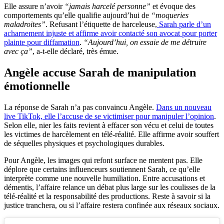
Elle assure n’avoir
“jamais harcelé personne”
et évoque des
comportements qu’elle qualifie aujourd’hui de
“moqueries
maladroites”
. Refusant l’étiquette de harceleuse,
Sarah parle d’un
acharnement injuste et affirme avoir contacté son avocat pour porter
plainte pour diffamation
.
“Aujourd’hui, on essaie de me détruire
avec ça”
, a-t-elle déclaré, très émue.
Angèle accuse Sarah de manipulation
émotionnelle
La réponse de Sarah n’a pas convaincu Angèle.
Dans un nouveau
live TikTok, elle l’accuse de se victimiser pour manipuler l’opinion
.
Selon elle, nier les faits revient à effacer son vécu et celui de toutes
les victimes de harcèlement en télé-réalité. Elle affirme avoir souffert
de séquelles physiques et psychologiques durables.
Pour Angèle, les images qui refont surface ne mentent pas. Elle
déplore que certains influenceurs soutiennent Sarah, ce qu’elle
interprète comme une nouvelle humiliation. Entre accusations et
démentis, l’affaire relance un débat plus large sur les coulisses de la
télé-réalité et la responsabilité des productions. Reste à savoir si la
justice tranchera, ou si l’affaire restera confinée aux réseaux sociaux.