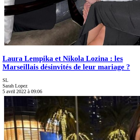
Laura Lempika et Nikola Lozina : les
Marseillais désinvités de leur mariage ?
SL
Sarah Lopez
5 avril 2022 à 09:06