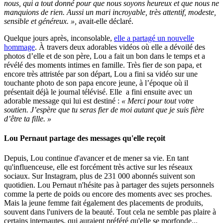
nous, qui a tout donné pour que nous soyons heureux et que nous ne
manquions de rien. Aussi un mari incroyable, très attentif, modeste,
sensible et généreux. »,
avait-elle déclaré.
Quelque jours après, inconsolable,
elle a partagé un nouvelle
hommage
. À travers deux adorables vidéos où elle a dévoilé des
photos d’elle et de son père, Lou a fait un bon dans le temps et a
révélé des moments intimes en famille. Très fier de son papa, et
encore très attristée par son départ, Lou a fini sa vidéo sur une
touchante photo de son papa encore jeune, à l’époque où il
présentait déjà le journal télévisé. Elle a fini ensuite avec un
adorable message qui lui est destiné :
« Merci pour tout votre
soutien. J’espère que tu seras fier de moi autant que je suis fière
d’être ta fille. »
Lou Pernaut partage des messages qu'elle reçoit
Depuis, Lou continue d'avancer et de mener sa vie. En tant
qu'influenceuse, elle est forcément très active sur les réseaux
sociaux. Sur Instagram, plus de 231 000 abonnés suivent son
quotidien. Lou Pernaut n'hésite pas à partager des sujets personnels
comme la perte de poids ou encore des moments avec ses proches.
Mais la jeune femme fait également des placements de produits,
souvent dans l'univers de la beauté. Tout cela ne semble pas plaire à
certains internautes, qui auraient préféré qu'elle se morfonde...