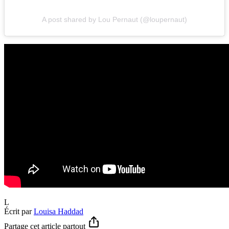
A post shared by Lou Pernaut (@loupernaut)
L
Écrit par
Louisa Haddad
Partage cet article partout