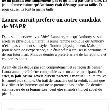
ne lui plaisait tout simplement pas et qu’il n’a pas osé le dire.
La
jeune femme estime
qu’Anthony était dérangé par sa taille.
Et
pour cause, ils font la même taille.
Laura aurait préféré un autre candidat
de
MAPR
Dans son interview avec
Voici,
Laura regrette qu’Anthony se soit
arrêté au physique. En effet, la jeune femme explique qu’Anthony
n’était pas vraiment son style d’homme physiquement. Mais que
pour le bien de l’expérience, elle était prête à creuser la personnalité
de son futur mari. Mais ce dernier a préféré arrêté de lui répondre et
couper les ponts.
Ayant été très déçue par son comportement et sa façon de penser,
Laura aurait préféré être compatible avec un autre participant. En
effet,
la jolie brune révèle qu’elle préfère Emanuel
. Laura trouve
Emanuel plus simple. Un trait de caractère qui la séduit, autant que
la virilité et les hommes qui ne se prennent pas la tête. Ce dernier
étant séparé de sa femme Léa, peut-être entendra-t-il cet appel du
pied ?