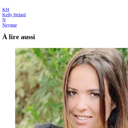
KH
Kelly Helard
N
Neymar
À lire aussi