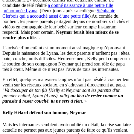
candidate de télé-réalité
a donné naissance à une petite fille
prénommée Lyana
. (Deux jours après sa collègue
Stéphanie
Clerbois qui a accouché aussi d'une petite fille
) Au comble du
bonheur, les jeunes parents partagent depuis de nombreux clichés et
vidéos en compagnie de leur bébé sur leur compte Instagram
respectif. Mais pour certain,
Neymar ferait bien mieux de se
rendre plus utile
…
L’arrivée d’un enfant est un moment aussi magique qu’éprouvant.
Depuis la naissance de Lyana, les deux parents n’arrêtent pas : têtes,
bain, couche, nuits difficiles. Heureusement, Kelly peut compter sur
le soutien de son compagnon Neymar qui prend son rôle de papa
très à cœur. Même si ce n’est pas l’avis de tous les internautes.
En effet, quelques mauvaises langues n’ont pas hésité à cracher leur
venin sur les réseaux sociaux, en s’adressant directement au papa.
"
Va t'occuper de ton fils [Kelly et Neymar sont les parents d'un
premier enfant, Lyam (4 ans), ndlr]
au lieu de rester comme un
parasite à rester couché, tu ne sers à rien.
»
Kelly Hélard défend son homme, Neymar
Mais les internautes semblent avoir oublié un détail, la crise sanitaire
actuelle ne permet pas aux jeunes parents de faire ce qu’ils veulent.