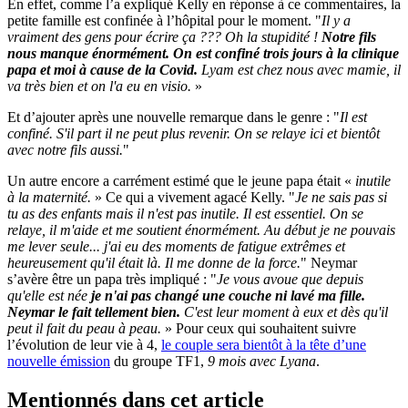
En effet, comme l’a expliqué Kelly en réponse à ce commentaires, la
petite famille est confinée à l’hôpital pour le moment. "
Il y a
vraiment des gens pour écrire ça ??? Oh la stupidité !
Notre fils
nous manque énormément. On est confiné trois jours à la clinique
papa et moi à cause de la Covid.
Lyam est chez nous avec mamie, il
va très bien et on l'a eu en visio.
»
Et d’ajouter après une nouvelle remarque dans le genre : "
Il est
confiné. S'il part il ne peut plus revenir. On se relaye ici et bientôt
avec notre fils aussi.
"
Un autre encore a carrément estimé que le jeune papa était «
inutile
à la maternité.
» Ce qui a vivement agacé Kelly. "
Je ne sais pas si
tu as des enfants mais il n'est pas inutile. Il est essentiel. On se
relaye, il m'aide et me soutient énormément. Au début je ne pouvais
me lever seule... j'ai eu des moments de fatigue extrêmes et
heureusement qu'il était là. Il me donne de la force.
" Neymar
s’avère être un papa très impliqué : "
Je vous avoue que depuis
qu'elle est née
je n'ai pas changé une couche ni lavé ma fille.
Neymar le fait tellement bien.
C'est leur moment à eux et dès qu'il
peut il fait du peau à peau.
» Pour ceux qui souhaitent suivre
l’évolution de leur vie à 4,
le couple sera bientôt à la tête d’une
nouvelle émission
du groupe TF1,
9 mois avec Lyana
.
Mentionnés dans cet article