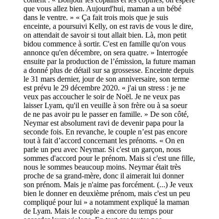
que vous allez bien. Aujourd'hui, maman a un bébé
dans le ventre. » « Ça fait trois mois que je suis
enceinte, a poursuivi Kelly, on est ravis de vous le dire,
on attendait de savoir si tout allait bien. Là, mon petit
bidou commence à sortir. C'est en famille qu'on vous
annonce qu'en décembre, on sera quatre. » Interrogée
ensuite par la production de l’émission, la future maman
a donné plus de détail sur sa grossesse. Enceinte depuis
le 31 mars dernier, jour de son anniversaire, son terme
est prévu le 29 décembre 2020. « j'ai un stress : je ne
veux pas accoucher le soir de Noël. Je ne veux pas
laisser Lyam, qu'il en veuille à son frère ou à sa soeur
de ne pas avoir pu le passer en famille. » De son côté,
Neymar est absolument ravi de devenir papa pour la
seconde fois. En revanche, le couple n’est pas encore
tout à fait d’accord concernant les prénoms. « On en
parle un peu avec Neymar. Si c'est un garçon, nous
sommes d'accord pour le prénom. Mais si c'est une fille,
nous le sommes beaucoup moins. Neymar était très
proche de sa grand-mère, donc il aimerait lui donner
son prénom. Mais je n'aime pas forcément. (...) Je veux
bien le donner en deuxième prénom, mais c'est un peu
compliqué pour lui » a notamment expliqué la maman
de Lyam. Mais le couple a encore du temps pour