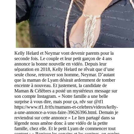
Kelly Helard et Neymar vont devenir parents pour la
seconde fois. Le couple et leur petit garçon de 4 ans
annonce la bonne nouvelle en vidéo. Depuis leur
séparation en 2018, Kelly Helard ne rêvait que d’une
seule chose, retrouver son homme, Neymar. D’autant
que la maman de Lyam désirait ardemment de tomber
enceinte à nouveau. Et justement, la candidate de
Maman & Célèbres a posté un mystérieux message sur
son compte Instagram. « Notre famille a une belle
surprise à vous dire, mais pour ça, rdv sur @tf1
https://www.tf1.fr/tfx/mamans-et-celebres/videos/kelly-
a-une-annonce-a-vous-faire-39626396.html. Demain je
reviendrai sur cette annonce » Le lien partagé dans sa
légende nous amène donc à une vidéo de la petite
famille, chez elle. Et le petit Lyam de commencer tout
content : « Bonjour les copains et les copines, on espère