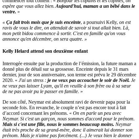
commencer tout content : «
Bonjour les copains et les copines, on
espère que vous allez bien.
Aujourd'hui, maman a un bébé dans le
ventre.
»
«
Ça fait trois mois que je suis enceinte
, a poursuivi Kelly,
on est
ravis de vous le dire, on attendait de savoir si tout allait bien. Là,
mon petit bidou commence à sortir. C'est en famille qu'on vous
annonce qu'en décembre, on sera quatre. »
Kelly Helard attend son deuxième enfant
Interrogée ensuite par la production de l’émission, la future maman a
donné plus de détail sur sa grossesse. Enceinte depuis le 31 mars
dernier, jour de son anniversaire, son terme est prévu le 29 décembre
2020. «
J'ai un stress :
je ne veux pas accoucher le soir de Noël.
Je
ne veux pas laisser Lyam, qu'il en veuille à son frère ou à sa sœur
de ne pas avoir pu le passer en famille.
»
De son côté, Neymar est absolument ravi de devenir papa pour la
seconde fois. En revanche, le couple n’est pas encore tout à fait
d’accord concernant les prénoms. «
On en parle un peu avec
Neymar. Si c'est un garçon, nous sommes d'accord pour le prénom.
Mais si c'est une fille, nous le sommes beaucoup moins.
Neymar
était très proche de sa grand-mère, donc il aimerait lui donner son
prénom. Mais je n'aime pas forcément. (...) Je veux bien le donner