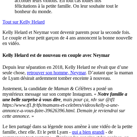
accorder leurs violons. En tout cas toutes nos
félicitations à la petite famille. On leur souhaite tout le
bonheur du monde.
Tout sur
Kelly Helard
Kelly Helard et Neymar vont devenir parents pour la seconde fois.
Le couple et leur petit garçon de 4 ans annoncent la bonne nouvelle
en vidéo.
Kelly Helard est de nouveau en couple avec Neymar
Depuis leur séparation en 2018, Kelly Helard ne rêvait que d’une
seule chose,
retrouver son homme, Neymar
. D’autant que la maman
de Lyam désirait ardemment tomber enceinte à nouveau.
Justement, la candidate de
Maman & Célèbres
a posté un
mystérieux message sur son compte Instagram. «
Notre famille a
une belle surprise à vous dire
, mais pour ça, rdv sur @tf1
https://www.tf1.fr/tfx/mamans-et-celebres/videos/kelly-a-une-
annonce-a-vous-faire-39626396.html. Demain je reviendrai sur
cette annonce.
»
Le lien partagé dans sa légende nous amène à une vidéo de la petite
famille, chez elle. Et le petit Lyam -
qui a bien grandi
- de