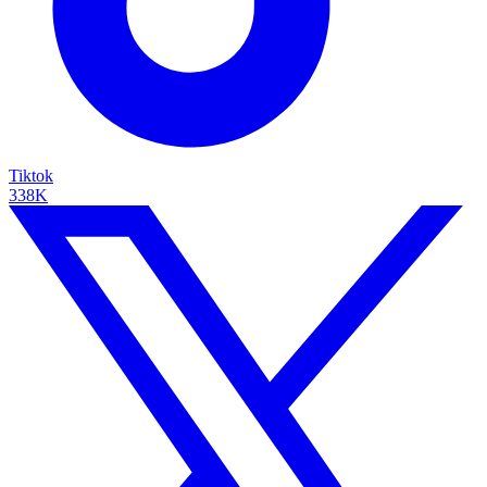
Tiktok
338K