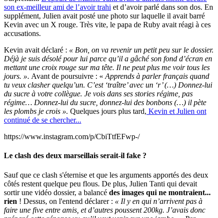
son ex-meilleur ami de l’avoir trahi
et d’avoir parlé dans son dos. En
supplément, Julien avait posté une photo sur laquelle il avait barré
Kevin avec un X rouge. Très vite, le papa de Ruby avait réagi à ces
accusations.
Kevin avait déclaré :
« Bon, on va revenir un petit peu sur le dossier.
Déjà je suis désolé pour lui parce qu’il a gâché son fond d’écran en
mettant une croix rouge sur ma tête. Il ne peut plus me voir tous les
jours. »
. Avant de poursuivre : «
Apprends à parler français quand
tu veux clasher quelqu’un. C’est ‘traître’ avec un ‘r’ (…) Donnez-lui
du sucre à votre collègue. Je vois dans ses stories régime, pas
régime… Donnez-lui du sucre, donnez-lui des bonbons (…) il pète
les plombs je crois ».
Quelques jours plus tard,
Kevin et Julien ont
continué de se chercher...
https://www.instagram.com/p/CbiTtfEFwp-/
Le clash des deux marseillais serait-il fake ?
Sauf que ce clash s'éternise et que les arguments apportés des deux
côtés restent quelque peu flous. De plus, Julien Tanti qui devait
sortir une vidéo dossier, a balancé
des images qui ne montraient...
rien
! Dessus, on l'entend déclarer :
« Il y en qui n’arrivent pas à
faire une five entre amis, et d’autres poussent 200kg. J’avais donc