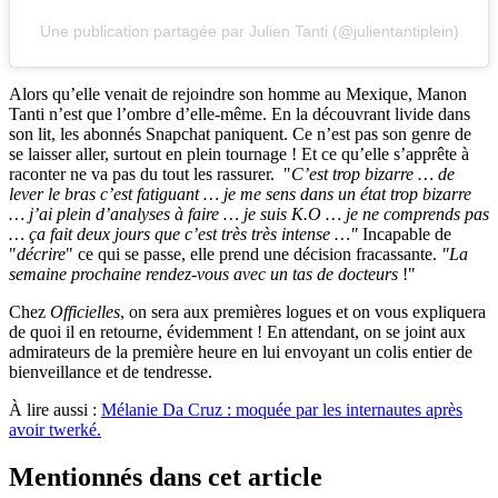
Une publication partagée par Julien Tanti (@julientantiplein)
Alors qu’elle venait de rejoindre son homme au Mexique, Manon
Tanti n’est que l’ombre d’elle-même. En la découvrant livide dans
son lit, les abonnés Snapchat paniquent. Ce n’est pas son genre de
se laisser aller, surtout en plein tournage ! Et ce qu’elle s’apprête à
raconter ne va pas du tout les rassurer. "
C’est trop bizarre … de
lever le bras c’est fatiguant … je me sens dans un état trop bizarre
… j’ai plein d’analyses à faire … je suis K.O … je ne comprends pas
… ça fait deux jours que c’est très très intense …"
Incapable de
"
décrire
" ce qui se passe, elle prend une décision fracassante.
"La
semaine prochaine rendez-vous avec un tas de docteurs
!"
Chez
Officielles
, on sera aux premières logues et on vous expliquera
de quoi il en retourne, évidemment ! En attendant, on se joint aux
admirateurs de la première heure en lui envoyant un colis entier de
bienveillance et de tendresse.
À lire aussi :
Mélanie Da Cruz : moquée par les internautes après
avoir twerké.
Mentionnés dans cet article