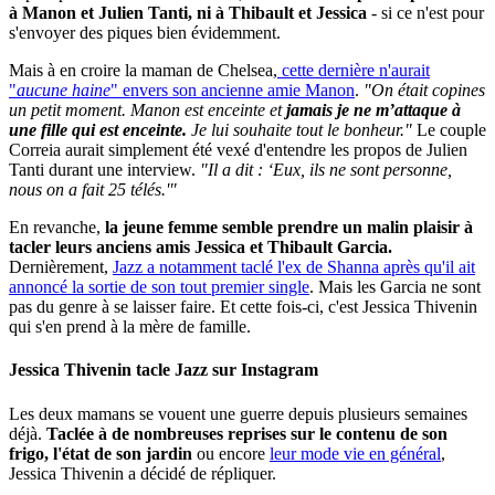
à Manon et Julien Tanti, ni à Thibault et Jessica
- si ce n'est pour
s'envoyer des piques bien évidemment.
Mais à en croire la maman de Chelsea,
cette dernière n'aurait
"
aucune haine
" envers son ancienne amie Manon
.
"On était copines
un petit moment. Manon est enceinte et
jamais je ne m’attaque à
une fille qui est enceinte.
Je lui souhaite tout le bonheur."
Le couple
Correia aurait simplement été vexé d'entendre les propos de Julien
Tanti durant une interview.
"Il a dit : ‘Eux, ils ne sont personne,
nous on a fait 25 télés.'"
En revanche,
la jeune femme semble prendre un malin plaisir à
tacler leurs anciens amis Jessica et Thibault Garcia.
Dernièrement,
Jazz a notamment taclé l'ex de Shanna après qu'il ait
annoncé la sortie de son tout premier single
. Mais les Garcia ne sont
pas du genre à se laisser faire. Et cette fois-ci, c'est Jessica Thivenin
qui s'en prend à la mère de famille.
Jessica Thivenin tacle Jazz sur Instagram
Les deux mamans se vouent une guerre depuis plusieurs semaines
déjà.
Taclée à de nombreuses reprises sur le contenu de son
frigo, l'état de son jardin
ou encore
leur mode vie en général
,
Jessica Thivenin a décidé de répliquer.