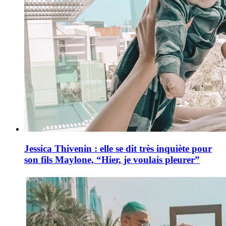
Jessica Thivenin : elle se dit très inquiète pour
son fils Maylone, “Hier, je voulais pleurer”