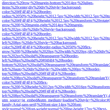
direction:%20row;%20margin-bottom:%2014px;%20align-
items:%20center;div%20div%20style=background-
color:%20#F4F4F4;%20border-
radius:%2050%;%20height:%2012.5px;%20width:%2012.5px;%20tran
color:%20#F4F4F4;%20height:%2012.5px;%20transform:%20rotate(
grow:%200;%20margin-right:%2014px;%20margin-
left:%202px;/div%20div%20style=background-
color:%20#F4F4F4;%20border-
radius:%2050%;%20height:%2012.5px;%20width:%2012.5px;%20trans
left:%208px;%20div%20style=%20background-
color:%20#F4F4F4;%20border-radius:%2050%;%20flex-
grow:%200;%20height:%2020px;%20width:%2020px;/div%20div%2
top:%202px%20solid%20transparent;%20border-
left:%206px%20solid%20#f4f4f4;%20border-
bottom:%202px%20solid%20transparent;%20transform:%20translateX
left:%20auto;%20div%20style=%20width:%200px;%20border-
top:%208px%20solid%20#F4F4F4;%20border-
right:%208px%20solid%20transparent;%20transform:%20translateY
color:%20#F4F4F4;%20flex-
grow:%200;%20height:%2012px;%20width:%2016px;%20transform:
top:%208px%20solid%20#F4F4F4;%20border-
left:%208px%20solid%20transparent;%20transform:%20translate
utm_source=ig_embed&utm_medium=loading%20style=%20color:#0
family:Arial,sans-serif;%20font-size:14px;%20font-
style:normal;%20font-weight:normal;%20line-height:17px;%20text-