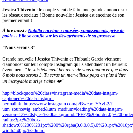
Jessica Thivenin
: le couple vient de faire une grande annonce sur
les réseaux sociaux ! Bonne nouvelle : Jessica est enceinte de son
premier enfant !
À lire aussi :
Nabilla enceinte : nausées, vomissements, prise de
poids… Elle se confie sur les désagréments de sa grossesse
"Nous serons 3"
Grande nouvelle !
Jessica
Thivenin
et Thibault Garcia viennent
d'annoncer sur leur compte
Instagram
qu'ils attendaient un heureux
événement.
"Je suis tellement heureuse de vous annoncer que dans
6 mois nous serons 3. Tu seras un merveilleux papa en plus d’être
un incroyable
mari je
t’aime ❤️"
http://blockquote%20class=instagram-media%20data-instgrm-
captioned%20data-instgrm-
permalink=https://www.instagram.com/p/Bweac_YAvL2/?
utm_source=ig_embed&utm_medium=loading%20data-instgrm-
version=12%20style=%20background:#FFF;%20border:0;%20border
radius:3px;%20box-
shadow:0%200%201px%200%20rgba(0,0,0,0.5),0%201px%2010px%
width:540px;%20min-