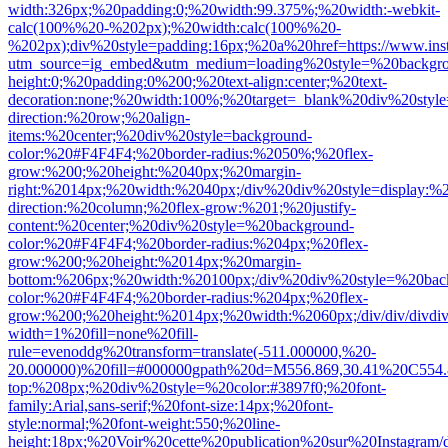
width:326px;%20padding:0;%20width:99.375%;%20width:-webkit-
calc(100%%20-%202px);%20width:calc(100%%20-
%202px);div%20style=padding:16px;%20a%20href=https://www.in
utm_source=ig_embed&utm_medium=loading%20style=%20backgro
height:0;%20padding:0%200;%20text-align:center;%20text-
decoration:none;%20width:100%;%20target=_blank%20div%20style
direction:%20row;%20align-
items:%20center;%20div%20style=background-
color:%20#F4F4F4;%20border-radius:%2050%;%20flex-
grow:%200;%20height:%2040px;%20margin-
right:%2014px;%20width:%2040px;/div%20div%20style=display:%2
direction:%20column;%20flex-grow:%201;%20justify-
content:%20center;%20div%20style=%20background-
color:%20#F4F4F4;%20border-radius:%204px;%20flex-
grow:%200;%20height:%2014px;%20margin-
bottom:%206px;%20width:%20100px;/div%20div%20style=%20bac
color:%20#F4F4F4;%20border-radius:%204px;%20flex-
grow:%200;%20height:%2014px;%20width:%2060px;/div/div/divd
width=1%20fill=none%20fill-
rule=evenoddg%20transform=translate(-511.000000,%20-
20.000000)%20fill=#000000gpath%20d=M556.869,30.41%20C554.
top:%208px;%20div%20style=%20color:#3897f0;%20font-
family:Arial,sans-serif;%20font-size:14px;%20font-
style:normal;%20font-weight:550;%20line-
height:18px;%20Voir%20cette%20publication%20sur%20Instagram/