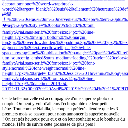
decoration:none;%20word-wrap:break-
word;%20target=_blankJe%20suis%20tellement%20heureuse%2
👼🏼
🍼%20tu%20seras%20un%20merveilleux%20papa%20en%20plus%2
❤️/a/p%20p%20style=%20color:#c9c8cd;%20font-
family:Arial,sans-serif;%20font-size:14px;%20line-
height:17px;%20margin-bottom:0;%20margin-
top:8px;%20overflow:hidden;%20padding:8px%200%207px;%20tex
align:center;%20text-overflow:ellipsis;%20white-
space:nowrap;Une%20publication%20partagée%20par%20a%20href=ht
utm_source=ig_embed&utm_medium=loading%20style=%20color:#c
family:Arial,sans-serif;%20font-size:14px;%20font-
style:normal;%20font-weight:normal;%20line-
height:17px;%20target=_blank%20Jessica%20Thivenin/a%20(@jess
family:Arial,sans-serif;%20font-size:14px;%20line-
height:17px;%20datetime=2019-04-
20T11:11:32+00:0020%20Avril%202019%20à%204%20:11%20PDT/time
Cette belle nouvelle est accompagnée d'une superbe photo du
couple.
On peut y voir d'ailleurs l'échographie de leur petit
bébé.
Tout comme
Nabilla
, le couple a préféré attendre que les 3
premiers mois se passent pour nous annoncer la superbe nouvelle
!
On est très heureux pour eux et on leur souhaite tout le bonheur du
monde.
Hâte de suivre cette grossesse de plus près !