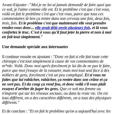
Avant d'ajouter : "
Moi je ne lui ai jamais demandé de faire quoi que
ce soit, je l'aime comme elle est. Et le problème c'est que c'est vous,
voilà en fait le problème c'est que c'est vous, parce que tous ces
commentaires là ben ça rentre dans son cerveau une fois, deux fois,
trois, fois.
Et le problème c'est que maintenant elle veut prendre
rendez-vous donc...
elle avait déjà envie plusieurs fois,
et là vous
confortez le truc. C'est à vous qu'il faut jeter la pierre et non à moi
en fait tout simplement."
Une demande spéciale aux internautes
Il continue ensuite en ajoutant :
"Donc en fait si elle fait toute cette
chirurgie c'est tout simplement à cause de vos commentaires de
m*rde. Voilà. Donc moi après forcément je lui dis de ne pas le faire,
parce que moi j'essaye de la rassurer, mais moi tout seul face à des
milliers de gens, forcément c'est un peu compliqué.
Et si vous ne
faites que lui rabâcher, rabâcher, ça rentre dans son crâne et ça
ne sort pas. Et du coup ça rend fou, et donc voilà s'il vous plaît
essayez d'arrêter de juger les gens.
Que ce soit ma femme ou
n'importe qui sur les réseaux sociaux, ou dans la vraie vie. On est
tous différent, on a des caractères différents, on a tous des physiques
différents."
Et de conclure :
"Et en fait le problème qu'on a aujourd'hui avec les