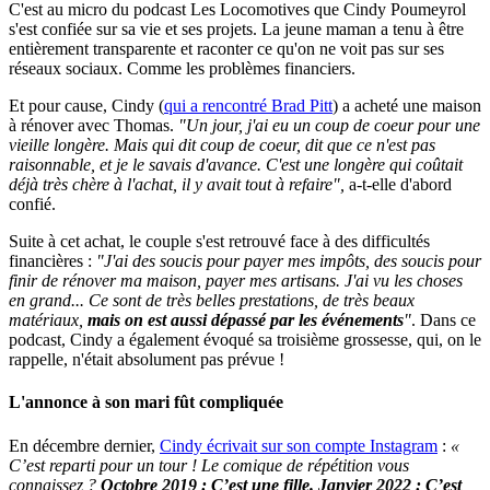
C'est au micro du podcast Les Locomotives que Cindy Poumeyrol
s'est confiée sur sa vie et ses projets. La jeune maman a tenu à être
entièrement transparente et raconter ce qu'on ne voit pas sur ses
réseaux sociaux. Comme les problèmes financiers.
Et pour cause, Cindy (
qui a rencontré Brad Pitt
) a acheté une maison
à rénover avec Thomas.
"Un jour, j'ai eu un coup de coeur pour une
vieille longère. Mais qui dit coup de coeur, dit que ce n'est pas
raisonnable, et je le savais d'avance. C'est une longère qui coûtait
déjà très chère à l'achat, il y avait tout à refaire",
a-t-elle d'abord
confié.
Suite à cet achat, le couple s'est retrouvé face à des difficultés
financières :
"J'ai des soucis pour payer mes impôts, des soucis pour
finir de rénover ma maison, payer mes artisans. J'ai vu les choses
en grand... Ce sont de très belles prestations, de très beaux
matériaux,
mais on est aussi dépassé par les événements
"
. Dans ce
podcast, Cindy a également évoqué sa troisième grossesse, qui, on le
rappelle, n'était absolument pas prévue !
L'annonce à son mari fût compliquée
En décembre dernier,
Cindy écrivait sur son compte Instagram
:
«
C’est reparti pour un tour ! Le comique de répétition vous
connaissez ?
Octobre 2019 : C’est une fille. Janvier 2022 : C’est