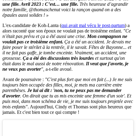
une fille. Avril 2023 : C’est… une fille.
Très heureuse d’agrandir
notre famille, @thomaschenut voici la rançon quand on a des
épaules aussi solides ! »
L'ex-candidate de Koh-Lanta (
qui avait mal vécu le post-partum
) a
alors raconté que son époux ne voulait pas de troisième enfant.
"Ce
n’était pas prévu et ça a été aussi une crise.
Mon compagnon ne
voulait pas ce troisième enfant.
Ça a été un accident. Je devais me
faire poser le stérilet à la rentrée, il le savait. Fêtes de Bayonne... et
il ne fait pas gaffe, je tombe enceinte. Vraiment, un accident, une
grossesse.
Ça a été des discussions très lourdes
et surtout qu'on
était dans le mal aussi de notre rénovation.
Il veut que j'avorte, je
ne veux pas avorter
",
a-t-elle avoué.
Avant de poursuivre :
"C'est plus fort que moi en fait (...) Je me suis
toujours bien occupée des filles, moi, je mets ma carrière entre
parenthèses.
Je lui ai dit : 'non, tu ne peux pas me demander
d'avorter
. On dirait que tu as mis enceinte une femme d'un soir'. Et
puis moi, dans mon schéma de vie, je me suis toujours projetée avec
trois enfants"
. Aujourd'hui, Cindy et Thomas sont plus heureux que
jamais. Et c'est bien tout ce qui compte !