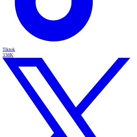
Tiktok
338K