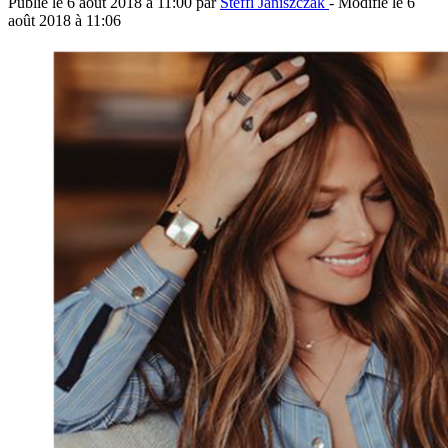
Publié le
6 août 2018 à 11:00
par
Steffi Janiszczak
- Modifié le
6
août 2018 à 11:06