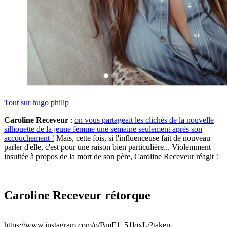
Tout sur
hugo philip
Caroline Receveur
:
on vous partageait les clichés de la nouvelle
silhouette de la jeune femme une semaine seulement après son
accouchement !
Mais, cette fois, si l'influenceuse fait de nouveau
parler d'elle, c'est pour une raison bien particulière... Violemment
insultée à propos de la mort de son père, Caroline Receveur réagit !
Caroline Receveur rétorque
https://www.instagram.com/p/BmF1_51lqxL/?taken-