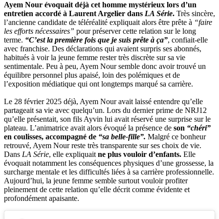
Ayem Nour évoquait déjà cet homme mystérieux lors d’un
entretien accordé à Laurent Argelier dans
LA Série
.
Très sincère,
l’ancienne candidate de téléréalité expliquait alors être prête à
“faire
les efforts nécessaires”
pour préserver cette relation sur le long
terme.
“C’est la première fois que je suis prête à ça”
, confiait-elle
avec franchise. Des déclarations qui avaient surpris ses abonnés,
habitués à voir la jeune femme rester très discrète sur sa vie
sentimentale. Peu à peu, Ayem Nour semble donc avoir trouvé un
équilibre personnel plus apaisé, loin des polémiques et de
l’exposition médiatique qui ont longtemps marqué sa carrière.
Le 28 février 2025 déjà, Ayem Nour avait laissé entendre qu’elle
partageait sa vie avec quelqu’un. Lors du dernier prime de NRJ12
qu’elle présentait, son fils Ayvin lui avait réservé une surprise sur le
plateau. L’animatrice avait alors évoqué la présence de
son
“chéri”
en coulisses, accompagné de
“sa belle-fille”.
Malgré ce bonheur
retrouvé, Ayem Nour reste très transparente sur ses choix de vie.
Dans
LA Série
, elle expliquait
ne plus vouloir d’enfants.
Elle
évoquait notamment les conséquences physiques d’une grossesse, la
surcharge mentale et les difficultés liées à sa carrière professionnelle.
Aujourd’hui, la jeune femme semble surtout vouloir profiter
pleinement de cette relation qu’elle décrit comme évidente et
profondément apaisante.