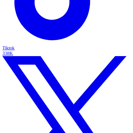
Tiktok
338K