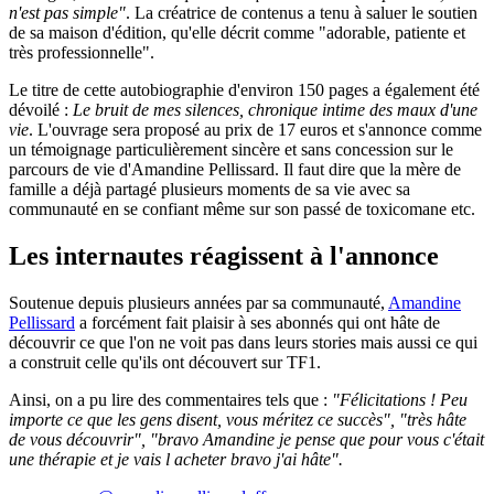
n'est pas simple"
. La créatrice de contenus a tenu à saluer le soutien
de sa maison d'édition, qu'elle décrit comme "adorable, patiente et
très professionnelle".
Le titre de cette autobiographie d'environ 150 pages a également été
dévoilé :
Le bruit de mes silences, chronique intime des maux d'une
vie
. L'ouvrage sera proposé au prix de 17 euros et s'annonce comme
un témoignage particulièrement sincère et sans concession sur le
parcours de vie d'Amandine Pellissard. Il faut dire que la mère de
famille a déjà partagé plusieurs moments de sa vie avec sa
communauté en se confiant même sur son passé de toxicomane etc.
Les internautes réagissent à l'annonce
Soutenue depuis plusieurs années par sa communauté,
Amandine
Pellissard
a forcément fait plaisir à ses abonnés qui ont hâte de
découvrir ce que l'on ne voit pas dans leurs stories mais aussi ce qui
a construit celle qu'ils ont découvert sur TF1.
Ainsi, on a pu lire des commentaires tels que :
"Félicitations ! Peu
importe ce que les gens disent, vous méritez ce succès", "très hâte
de vous découvrir", "bravo Amandine je pense que pour vous c'était
une thérapie et je vais l acheter bravo j'ai hâte".