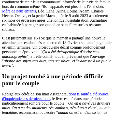
continuent de tenir leur communauté informée de leur vie de famille
hors du commun même s'ils n'apparaissent plus dans l'émission.
Mère de neuf enfants
, Léo, Léna, Alina, Louna, Adam, Charles,
Hector, Octave, et la petite Maéna, née le 9 août 2023 à seulement
six mois de grossesse après une longue hospitalisation, Amandine
est habituée à partager son quotidien sans filtre sur les réseaux
sociaux.
C'est justement sur TikTok que la maman a partagé une nouvelle
attendue par ses abonnés ce mercredi 18 février : son autobiographie
est enfin terminée. Un projet qu'elle décrit comme profondément
personnel et éprouvant.
"Ça a été thérapeutique d'écrire cette
autobiographie",
a-t-elle confié, tout en prévenant que l'ouvrage
"
aborde des sujets très durs, très sensibles"
et "
s'adresse à un public
averti"
.
Un projet tombé à une période difficile
pour le couple
Rédigé aux côtés de son mari Alexandre,
dont la santé a été source
d'inquiétude ces derniers mois,
le livre est né dans une période
particulièrement sombre pour le couple.
"On en a bavé ces derniers
mois. On a eu des moments très sombres, très durs à vivr
e", a-t-elle
témoigné, reconnaissant qu'écrire "
quand on est en dépression, ce