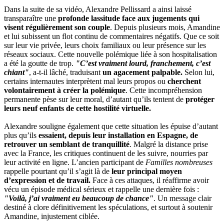
Dans la suite de sa vidéo, Alexandre Pellissard a ainsi laissé
transparaître une
profonde lassitude face aux jugements qui
visent régulièrement son couple
. Depuis plusieurs mois, Amandine
et lui subissent un flot continu de commentaires négatifs. Que ce soit
sur leur vie privée, leurs choix familiaux ou leur présence sur les
réseaux sociaux. Cette nouvelle polémique liée à son hospitalisation
a été la goutte de trop.
"C’est vraiment lourd, franchement, c’est
chiant"
, a-t-il lâché, traduisant
un agacement palpable.
Selon lui,
certains internautes interprètent mal leurs propos ou
cherchent
volontairement à créer la polémique
. Cette incompréhension
permanente pèse sur leur moral, d’autant qu’ils tentent de
protéger
leurs neuf enfants de cette hostilité virtuelle.
Alexandre souligne également que cette situation les épuise d’autant
plus qu’ils
essaient, depuis leur installation en Espagne, de
retrouver un semblant de tranquillité
. Malgré la distance prise
avec la France, les critiques continuent de les suivre, nourries par
leur activité en ligne. L’ancien participant de
Familles nombreuses
rappelle pourtant qu’il s’agit là de
leur principal moyen
d’expression et de travail.
Face à ces attaques, il réaffirme avoir
vécu un épisode médical sérieux et rappelle une dernière fois :
"Voilà, j’ai vraiment eu beaucoup de chance"
. Un message clair
destiné à clore définitivement les spéculations, et surtout à soutenir
Amandine, injustement ciblée.