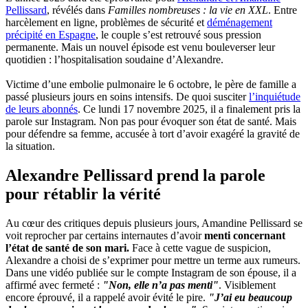
Pellissard
, révélés dans
Familles nombreuses : la vie en XXL
. Entre
harcèlement en ligne, problèmes de sécurité et
déménagement
précipité en Espagne
, le couple s’est retrouvé sous pression
permanente. Mais un nouvel épisode est venu bouleverser leur
quotidien : l’hospitalisation soudaine d’Alexandre.
Victime d’une embolie pulmonaire le 6 octobre, le père de famille a
passé plusieurs jours en soins intensifs. De quoi susciter
l’inquiétude
de leurs abonnés
. Ce lundi 17 novembre 2025, il a finalement pris la
parole sur Instagram. Non pas pour évoquer son état de santé. Mais
pour défendre sa femme, accusée à tort d’avoir exagéré la gravité de
la situation.
Alexandre Pellissard prend la parole
pour rétablir la vérité
Au cœur des critiques depuis plusieurs jours, Amandine Pellissard se
voit reprocher par certains internautes d’avoir
menti concernant
l’état de santé de son mari.
Face à cette vague de suspicion,
Alexandre a choisi de s’exprimer pour mettre un terme aux rumeurs.
Dans une vidéo publiée sur le compte Instagram de son épouse, il a
affirmé avec fermeté :
"Non, elle n’a pas men
t
i"
. Visiblement
encore éprouvé, il a rappelé avoir évité le pire.
"J’ai eu beaucoup