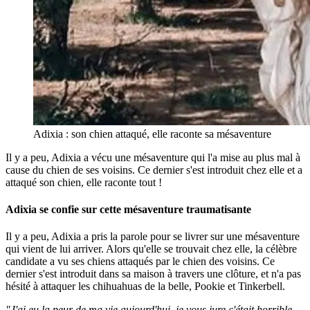
Adixia : son chien attaqué, elle raconte sa mésaventure
Il y a peu, Adixia a vécu une mésaventure qui l'a mise au plus mal à
cause du chien de ses voisins. Ce dernier s'est introduit chez elle et a
attaqué son chien, elle raconte tout !
Adixia se confie sur cette mésaventure traumatisante
Il y a peu, Adixia a pris la parole pour se livrer sur une mésaventure
qui vient de lui arriver. Alors qu'elle se trouvait chez elle, la célèbre
candidate a vu ses chiens attaqués par le chien des voisins. Ce
dernier s'est introduit dans sa maison à travers une clôture, et n'a pas
hésité à attaquer les chihuahuas de la belle, Pookie et Tinkerbell.
"J'ai eu la peur de ma vie aujourd'hui, je vous jure c'était horrible.