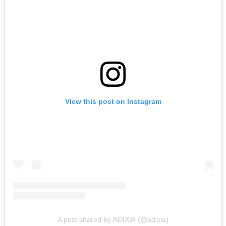
View this post on Instagram
A post shared by ᎪDIXIᎪ (@adixia)