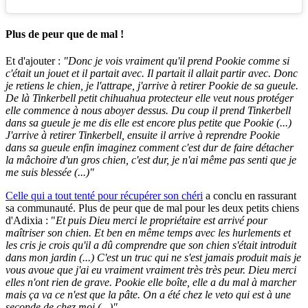
Plus de peur que de mal !
Et d'ajouter :
"Donc je vois vraiment qu'il prend Pookie comme si
c'était un jouet et il partait avec. Il partait il allait partir avec. Donc
je retiens le chien, je l'attrape, j'arrive à retirer Pookie de sa gueule.
De là Tinkerbell petit chihuahua protecteur elle veut nous protéger
elle commence à nous aboyer dessus. Du coup il prend Tinkerbell
dans sa gueule je me dis elle est encore plus petite que Pookie (...)
J'arrive à retirer Tinkerbell, ensuite il arrive à reprendre Pookie
dans sa gueule enfin imaginez comment c'est dur de faire détacher
la mâchoire d'un gros chien, c'est dur, je n'ai même pas senti que je
me suis blessée (...)"
Celle qui a tout tenté pour récupérer son chéri
a conclu en rassurant
sa communauté. Plus de peur que de mal pour les deux petits chiens
d'Adixia : "
Et puis Dieu merci le propriétaire est arrivé pour
maîtriser son chien. Et ben en même temps avec les hurlements et
les cris je crois qu'il a dû comprendre que son chien s'était introduit
dans mon jardin (...) C'est un truc qui ne s'est jamais produit mais je
vous avoue que j'ai eu vraiment vraiment très très peur. Dieu merci
elles n'ont rien de grave. Pookie elle boîte, elle a du mal à marcher
mais ça va ce n'est que la pâte. On a été chez le veto qui est à une
seconde de chez moi (...)"