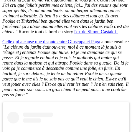
J'ai cru que j'allais perdre mes chiens, j'ai... j'ai des voisins qui sont
super gentils, ils ont un malinois, ou un berger allemand qui est
vraiment adorable. Et ben il y a des clôtures et tout ça. Et avec
Pookie et Tinkerbell ben quand elles vont dans le jardin ben
forcément ça s'aboie quand elles vont vers les clôtures voilà c'est des
chiens."
Raconte tout d'abord en story
l'ex de Simon Castaldi.
Celle qui a causé une dispute entre Giuseppa et Paga
ajoute ensuite :
"La clôture du jardin était ouverte, moi à ce moment là je suis à
l'étage et j'entends Pookie qui hurle. Et je me demande ce qui se
passe. Et je regarde en haut et je vois le malinois qui rentre qui
rentre dans la maison et qui attrape Pookie dans sa gueule. De là je
vois ça je commence à descendre comme une folle, en furie. En
hurlant, je sors dehors, je tente de lui retirer Pookie de sa gueule
parce que je me dis je ne sais pas ce qu'il veut le chien. Est-ce qu'il
veut jouer avec elles ? Est-ce qu'il veut les tuer ? Je n'en sais rien. Il
peut croquer son cou... un gros chien il ne peut pas... il ne contrôle
pas sa force."