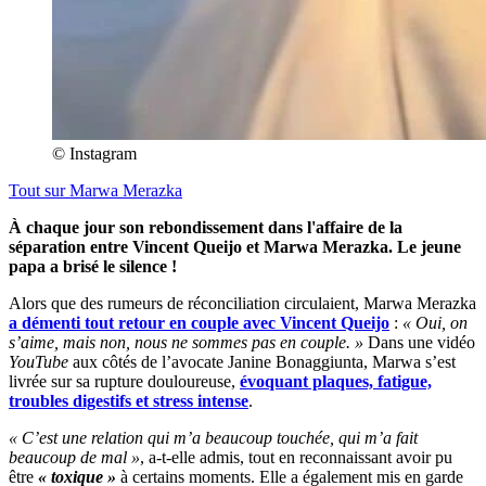
© Instagram
Tout sur
Marwa Merazka
À chaque jour son rebondissement dans l'affaire de la
séparation entre Vincent Queijo et Marwa Merazka. Le jeune
papa a brisé le silence !
Alors que des rumeurs de réconciliation circulaient, Marwa Merazka
a démenti tout retour en couple avec Vincent Queijo
:
« Oui, on
s’aime, mais non, nous ne sommes pas en couple. »
Dans une vidéo
YouTube
aux côtés de l’avocate Janine Bonaggiunta, Marwa s’est
livrée sur sa rupture douloureuse,
évoquant plaques, fatigue,
troubles digestifs et stress intense
.
« C’est une relation qui m’a beaucoup touchée, qui m’a fait
beaucoup de mal »
, a-t-elle admis, tout en reconnaissant avoir pu
être
« toxique »
à certains moments. Elle a également mis en garde