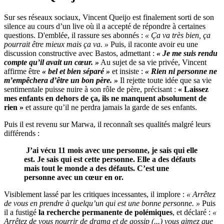
Sur ses réseaux sociaux, Vincent Queijo est finalement sorti de son
silence au cours d’un live où il a accepté de répondre à certaines
questions. D'emblée, il rassure ses abonnés :
« Ça va très bien, ça
pourrait être mieux mais ça va. »
Puis, il raconte avoir eu une
discussion constructive avec Bastos, admettant :
« Je me suis rendu
compte qu’il avait un cœur. »
Au sujet de sa vie privée, Vincent
affirme être
« bel et bien séparé »
et insiste :
« Rien ni personne ne
m’empêchera d’être un bon père. »
Il rejette toute idée que sa vie
sentimentale puisse nuire à son rôle de père, précisant :
« Laissez
mes enfants en dehors de ça, ils ne manquent absolument de
rien »
et assure qu’il ne perdra jamais la garde de ses enfants.
Puis il est revenu sur Marwa, il reconnaît ses qualités malgré leurs
différends :
J’ai vécu 11 mois avec une personne, je sais qui elle
est. Je sais qui est cette personne. Elle a des défauts
mais tout le monde a des défauts. C’est une
personne avec un cœur en or.
Visiblement lassé par les critiques incessantes, il implore :
« Arrêtez
de vous en prendre à quelqu’un qui est une bonne personne. »
Puis
il a fustigé
la recherche permanente de polémiques
, et déclaré :
«
Arrêtez de vous nourrir de drama et de gossip (...) vous aimez que