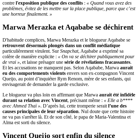
contre
l'exposition publique des conflits
:
« Quand vous avez des
problèmes, évitez de les mettre sur la place publique, parce que c’est
une horreur finalement. »
Marwa Merazka et Aqababe se déchirent
D'habitude complices, Marwa Merazka et le blogueur Aqababe se
retrouvent désormais plongés dans un conflit médiatique
particulièrement virulent. Sur
Snapchat
, Aqababe a exprimé sa
colère de manière explicite :
« On va se déchirer publiquement pour
de vrai »
, et laisse présager une
série de révélations fracassantes
.
Et les accusations ne manquent pas. Selon Aqababe, Marwa
aurait
eu des comportements violents
envers son ex-compagnon Vincent
Queijo, au point d’inquiéter Rym Renom, mère de ses enfants, qui
envisagerait de demander la garde exclusive.
Le blogueur va plus loin en affirmant que Marwa
aurait été infidèle
durant sa relation avec Vincent
, précisant même :
« Elle a b****
avec Ahmed Thaï »
. D’après lui, cette tromperie serait
l’une des
causes principales de leur séparation
. Nul doute que cette histoire
ne va pas s'arrêter là. Et de son côté, le papa de Maria-Valentina et
Alma est sorti du silence.
Vincent Queijo sort enfin du silence