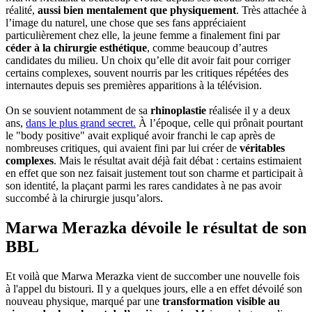
réalité,
aussi bien mentalement que physiquement
. Très attachée à
l’image du naturel, une chose que ses fans appréciaient
particulièrement chez elle, la jeune femme a finalement fini par
céder à la chirurgie esthétique
, comme beaucoup d’autres
candidates du milieu. Un choix qu’elle dit avoir fait pour corriger
certains complexes, souvent nourris par les critiques répétées des
internautes depuis ses premières apparitions à la télévision.
On se souvient notamment de sa
rhinoplastie
réalisée il y a deux
ans,
dans le plus grand secret.
À l’époque, celle qui prônait pourtant
le "body positive" avait expliqué avoir franchi le cap après de
nombreuses critiques, qui avaient fini par lui créer de
véritables
complexes
. Mais le résultat avait déjà fait débat : certains estimaient
en effet que son nez faisait justement tout son charme et participait à
son identité, la plaçant parmi les rares candidates à ne pas avoir
succombé à la chirurgie jusqu’alors.
Marwa Merazka dévoile le résultat de son
BBL
Et voilà que Marwa Merazka vient de succomber une nouvelle fois
à l'appel du bistouri. Il y a quelques jours, elle a en effet dévoilé son
nouveau physique, marqué par une
transformation visible au