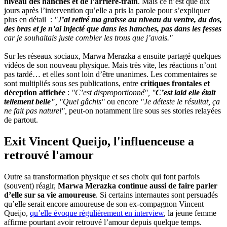
niveau des hanches et de l’arrière-train
. Mais ce n’est que dix
jours après l’intervention qu’elle a pris la parole pour s’expliquer
plus en détail :
"J
’ai retiré ma graisse au niveau du ventre, du dos,
des bras et je n’ai injecté que dans les hanches, pas dans les fesses
car je souhaitais juste combler les trous que j’avais."
Sur les réseaux sociaux, Marwa Merazka a ensuite partagé quelques
vidéos de son nouveau physique. Mais très vite, les réactions n’ont
pas tardé… et elles sont loin d’être unanimes. Les commentaires se
sont multipliés sous ses publications, entre
critiques frontales et
déception affichée
:
"C’est disproportionné", "
C’est laid elle était
tellement belle"
, "Quel gâchis"
ou encore
"Je déteste le résultat, ça
ne fait pas naturel",
peut-on notamment lire sous ses stories relayées
de partout.
Exit Vincent Queijo, l'influenceuse a
retrouvé l'amour
Outre sa transformation physique et ses choix qui font parfois
(souvent) réagir,
Marwa Merazka continue aussi de faire parler
d’elle sur sa vie amoureuse
. Si certains internautes sont persuadés
qu’elle serait encore amoureuse de son ex-compagnon Vincent
Queijo,
qu’elle évoque régulièrement en interview
, la jeune femme
affirme pourtant avoir retrouvé l’amour depuis quelque temps.