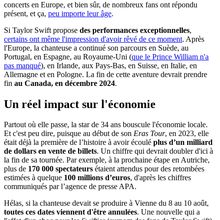
concerts en Europe, et bien sûr, de nombreux fans ont répondu
présent, et ça,
peu importe leur âge
.
Si Taylor Swift propose
des performances exceptionnelles
,
certains ont même l'impression d'avoir rêvé de ce moment
. Après
l'Europe, la chanteuse a continué son parcours en Suède, au
Portugal, en Espagne, au Royaume-Uni (
que le Prince William n'a
pas manqué
), en Irlande, aux Pays-Bas, en Suisse, en Italie, en
Allemagne et en Pologne. La fin de cette aventure devrait prendre
fin
au Canada, en décembre 2024
.
Un réel impact sur l'économie
Partout où elle passe, la star de 34 ans bouscule l'économie locale.
Et c'est peu dire, puisque au début de son
Eras Tour
, en 2023, elle
était déjà la première de l’histoire à avoir écoulé
plus d’un milliard
de dollars en vente de billets
. Un chiffre qui devrait doubler d'ici à
la fin de sa tournée. Par exemple, à la prochaine étape en Autriche,
plus de
170 000 spectateurs
étaient attendus pour des retombées
estimées à quelque
100 millions d’euros
, d'après les chiffres
communiqués par l’agence de presse APA.
Hélas, si la chanteuse devait se produire à Vienne du 8 au 10 août,
toutes ces dates viennent d'être annulées
. Une nouvelle qui a