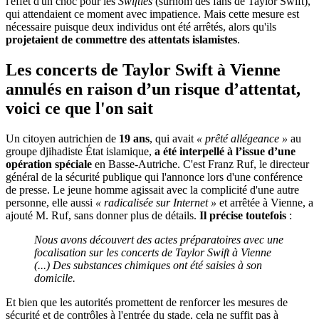
l'effet d'un choc pour les
Swifties
(surnom des fans de Taylor Swift),
qui attendaient ce moment avec impatience. Mais cette mesure est
nécessaire puisque deux individus ont été arrêtés, alors qu'ils
projetaient de commettre des attentats islamistes
.
Les concerts de Taylor Swift à Vienne
annulés en raison d’un risque d’attentat,
voici ce que l'on sait
Un citoyen autrichien de
19 ans
, qui avait
« prêté allégeance »
au
groupe djihadiste État islamique,
a été interpellé à l’issue d’une
opération spéciale
en Basse-Autriche. C'est Franz Ruf, le directeur
général de la sécurité publique qui l'annonce lors d'une conférence
de presse. Le jeune homme agissait avec la complicité d'une autre
personne, elle aussi
« radicalisée sur Internet »
et arrêtée à Vienne, a
ajouté M. Ruf, sans donner plus de détails.
Il précise toutefois
:
Nous avons découvert des actes préparatoires avec une
focalisation sur les concerts de Taylor Swift à Vienne
(...) D
es substances chimiques ont été saisies à son
domicile.
Et bien que les autorités promettent de renforcer les mesures de
sécurité et de contrôles à l'entrée du stade, cela ne suffit pas à