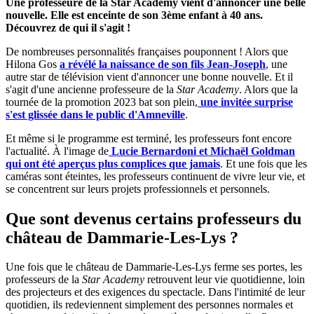
Une professeure de la Star Academy vient d'annoncer une belle
nouvelle. Elle est enceinte de son 3ème enfant à 40 ans.
Découvrez de qui il s'agit !
De nombreuses personnalités françaises pouponnent ! Alors que
Hilona Gos
a révélé la naissance de son fils Jean-Joseph
, une
autre star de télévision vient d'annoncer une bonne nouvelle. Et il
s'agit d'une ancienne professeure de la
Star Academy
. Alors que la
tournée de la promotion 2023 bat son plein,
une invitée surprise
s'est glissée dans le public d'Amneville
.
Et même si le programme est terminé, les professeurs font encore
l'actualité. À l'image de
Lucie Bernardoni et Michaël Goldman
qui ont été aperçus plus complices que jamais
. Et une fois que les
caméras sont éteintes, les professeurs continuent de vivre leur vie, et
se concentrent sur leurs projets professionnels et personnels.
Que sont devenus certains professeurs du
château de Dammarie-Les-Lys ?
Une fois que le château de Dammarie-Les-Lys ferme ses portes, les
professeurs de la
Star Academy
retrouvent leur vie quotidienne, loin
des projecteurs et des exigences du spectacle. Dans l'intimité de leur
quotidien, ils redeviennent simplement des personnes normales et