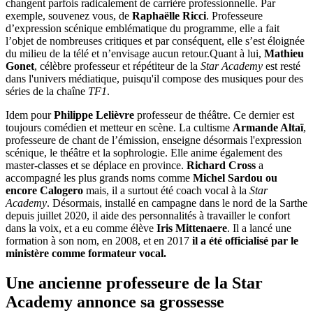
changent parfois radicalement de carrière professionnelle. Par
exemple, souvenez vous, de
Raphaëlle Ricci
. Professeure
d’expression scénique emblématique du programme, elle a fait
l’objet de nombreuses critiques et par conséquent, elle s’est éloignée
du milieu de la télé et n’envisage aucun retour.Quant à lui,
Mathieu
Gonet
, célèbre professeur et répétiteur de la
Star Academy
est resté
dans l'univers médiatique, puisqu'il compose des musiques pour des
séries de la chaîne
TF1
.
Idem pour
Philippe Lelièvre
professeur de théâtre. Ce dernier est
toujours comédien et metteur en scène. La cultisme
Armande Altaï
,
professeure de chant de l’émission, enseigne désormais l'expression
scénique, le théâtre et la sophrologie. Elle anime également des
master-classes et se déplace en province.
Richard Cross
a
accompagné les plus grands noms comme
Michel Sardou ou
encore Calogero
mais, il a surtout été coach vocal à la
Star
Academy
. Désormais, installé en campagne dans le nord de la Sarthe
depuis juillet 2020, il aide des personnalités à travailler le confort
dans la voix, et a eu comme élève
Iris Mittenaere
. Il a lancé une
formation à son nom, en 2008, et en 2017
il a été officialisé par le
ministère comme formateur vocal.
Une ancienne professeure de la Star
Academy annonce sa grossesse