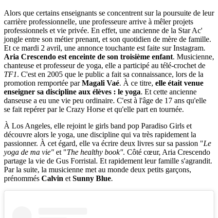
Alors que certains enseignants se concentrent sur la poursuite de leur
carrière professionnelle, une professeure arrive à mêler projets
professionnels et vie privée. En effet, une ancienne de la Star Ac'
jongle entre son métier prenant, et son quotidien de mère de famille.
Et ce mardi 2 avril, une annonce touchante est faite sur Instagram.
Aria Crescendo est enceinte de son troisième enfant
. Musicienne,
chanteuse et professeur de yoga, elle a participé au télé-crochet de
TF1
. C'est en 2005 que le public a fait sa connaissance, lors de la
promotion remportée par
Magali Vaé
. À ce titre,
elle était venue
enseigner sa discipline aux élèves : le yoga
. Et cette ancienne
danseuse a eu une vie peu ordinaire. C'est à l'âge de 17 ans qu'elle
se fait repérer par le Crazy Horse et qu'elle part en tournée.
À Los Angeles, elle rejoint le girls band pop Paradiso Girls et
découvre alors le yoga, une discipline qui va très rapidement la
passionner. À cet égard, elle va écrire deux livres sur sa passion "
Le
yoga de ma vie"
et "
The healthy book".
Côté cœur, Aria Crescendo
partage la vie de Gus Forristal. Et rapidement leur famille s'agrandit.
Par la suite, la musicienne met au monde deux petits garçons,
prénommés
Calvin
et
Sunny Blue
.