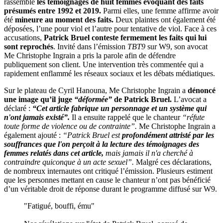
rassemble
les témoignages de huit femmes évoquant des faits
présumés entre 1992 et 2019.
Parmi elles, une femme affirme avoir
été
mineure au moment des faits.
Deux plaintes ont également été
déposées, l’une pour viol et l’autre pour tentative de viol. Face à ces
accusations,
Patrick Bruel conteste fermement les faits qui lui
sont reprochés
. Invité dans l’émission
TBT9
sur W9, son avocat
Me Christophe Ingrain a pris la parole afin de défendre
publiquement son client. Une intervention très commentée qui a
rapidement enflammé les réseaux sociaux et les débats médiatiques.
Sur le plateau de Cyril Hanouna, Me Christophe Ingrain a
dénoncé
une image qu’il juge
“déformée”
de Patrick Bruel.
L’avocat a
déclaré :
“Cet article fabrique un personnage et un système qui
n'ont jamais existé”.
Il a ensuite rappelé que le chanteur
“réfute
toute forme de violence ou de contrainte”.
Me Christophe Ingrain a
également ajouté :
“Patrick Bruel est
profondément attristé par les
souffrances que l'on perçoit à la lecture des témoignages des
femmes relatés dans cet article,
mais jamais il n'a cherché à
contraindre quiconque à un acte sexuel”.
Malgré ces déclarations,
de nombreux internautes ont critiqué l’émission. Plusieurs estiment
que les personnes mettant en cause le chanteur n’ont pas bénéficié
d’un véritable droit de réponse durant le programme diffusé sur W9.
"Fatigué, bouffi, ému"