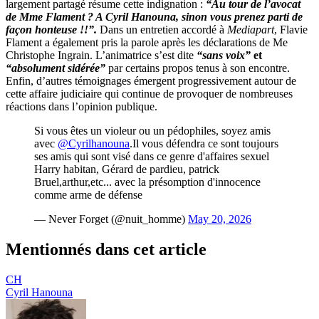
largement partagé résume cette indignation :
“Au tour de l’avocat
de Mme Flament ? A Cyril Hanouna, sinon vous prenez parti de
façon honteuse !!”.
Dans un entretien accordé à
Mediapart
, Flavie
Flament a également pris la parole après les déclarations de Me
Christophe Ingrain. L’animatrice s’est dite
“sans voix”
et
“absolument sidérée”
par certains propos tenus à son encontre.
Enfin, d’autres témoignages émergent progressivement autour de
cette affaire judiciaire qui continue de provoquer de nombreuses
réactions dans l’opinion publique.
Si vous êtes un violeur ou un pédophiles, soyez amis
avec
@Cyrilhanouna
.Il vous défendra ce sont toujours
ses amis qui sont visé dans ce genre d'affaires sexuel
Harry habitan, Gérard de pardieu, patrick
Bruel,arthur,etc... avec la présomption d'innocence
comme arme de défense
— Never Forget (@nuit_homme)
May 20, 2026
Mentionnés dans cet article
CH
Cyril Hanouna