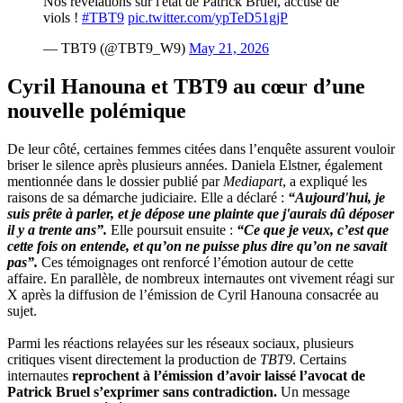
Nos révélations sur l'état de Patrick Bruel, accusé de
viols !
#TBT9
pic.twitter.com/ypTeD51gjP
— TBT9 (@TBT9_W9)
May 21, 2026
Cyril Hanouna et TBT9 au cœur d’une
nouvelle polémique
De leur côté, certaines femmes citées dans l’enquête assurent vouloir
briser le silence après plusieurs années. Daniela Elstner, également
mentionnée dans le dossier publié par
Mediapart
, a expliqué les
raisons de sa démarche judiciaire. Elle a déclaré :
“Aujourd'hui, je
suis prête à parler, et je dépose une plainte que j'aurais dû déposer
il y a trente ans”.
Elle poursuit ensuite :
“Ce que je veux, c’est que
cette fois on entende, et qu’on ne puisse plus dire qu’on ne savait
pas”.
Ces témoignages ont renforcé l’émotion autour de cette
affaire. En parallèle, de nombreux internautes ont vivement réagi sur
X après la diffusion de l’émission de Cyril Hanouna consacrée au
sujet.
Parmi les réactions relayées sur les réseaux sociaux, plusieurs
critiques visent directement la production de
TBT9
. Certains
internautes
reprochent à l’émission d’avoir laissé l’avocat de
Patrick Bruel s’exprimer sans contradiction.
Un message